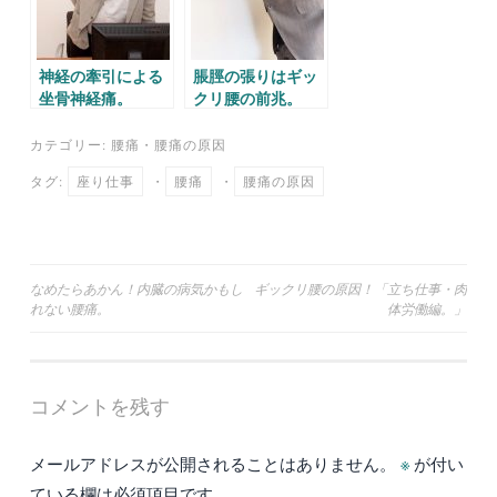
神経の牽引による
脹脛の張りはギッ
坐骨神経痛。
クリ腰の前兆。
カテゴリー:
腰痛
・
腰痛の原因
タグ:
座り仕事
・
腰痛
・
腰痛の原因
投
なめたらあかん！内臓の病気かもし
ギックリ腰の原因！「立ち仕事・肉
れない腰痛。
体労働編。」
稿
ナ
ビ
コメントを残す
ゲ
ー
メールアドレスが公開されることはありません。
※
が付い
シ
ている欄は必須項目です