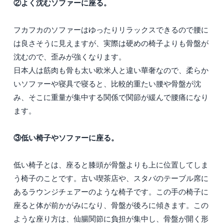
②よく沈むソファーに座る。
フカフカのソファーはゆったりリラックスできるので腰に
は良さそうに見えますが、実際は硬めの椅子よりも骨盤が
沈むので、歪みが強くなります。
日本人は筋肉も骨も太い欧米人と違い華奢なので、柔らか
いソファーや寝具で寝ると、比較的重たい腰や骨盤が沈
み、そこに重量が集中する関係で関節が緩んで腰痛になり
ます。
③低い椅子やソファーに座る。
低い椅子とは、座ると膝頭が骨盤よりも上に位置してしま
う椅子のことです。古い喫茶店や、スタバのテーブル席に
あるラウンジチェアーのような椅子です。この手の椅子に
座ると体が前かがみになり、骨盤が後ろに傾きます。この
ような座り方は、仙腸関節に負担が集中し、骨盤が開く形