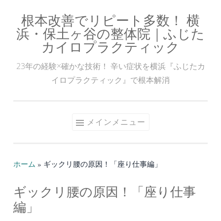
根本改善でリピート多数！ 横
コ
浜・保土ヶ谷の整体院｜ふじた
ン
カイロプラクティック
テ
ン
23年の経験×確かな技術！ 辛い症状を横浜『ふじたカ
ツ
イロプラクティック』で根本解消
へ
ス
キ
メインメニュー
ッ
プ
ホーム
»
ギックリ腰の原因！「座り仕事編」
ギックリ腰の原因！「座り仕事
編」