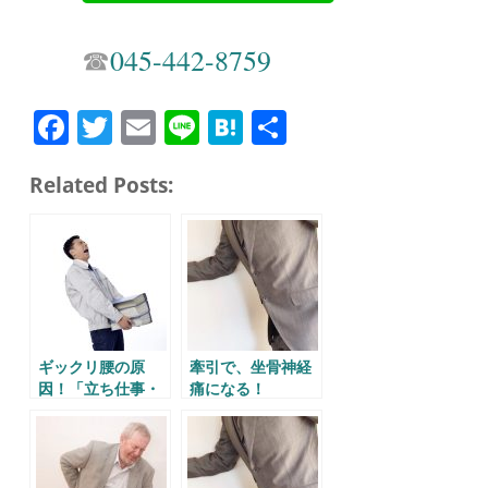
☎︎
045-442-8759
Fa
T
E
Li
H
共
ce
wi
m
ne
at
有
Related Posts:
bo
tte
ail
en
ok
r
a
ギックリ腰の原
牽引で、坐骨神経
因！「立ち仕事・
痛になる！
肉体労働編。」