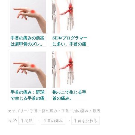
ok
r
a
手首の痛みの前兆
SEやプログラマー
は肩甲骨のズレ。
に多い、手首の痛
み。
手首の痛み：野球
抱っこで生じる手
で生じる手首の痛
首の痛み。
み。
カテゴリー:
手首・指の痛み
・
手首・指の痛み：原因
タグ:
手関節
・
手首の痛み
・
手首をひねる