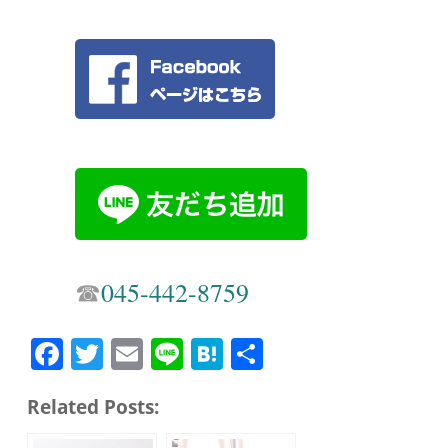
☎︎
045-442-8759
Fa
T
E
Li
H
共
ce
wi
m
ne
at
有
Related Posts:
bo
tte
ail
en