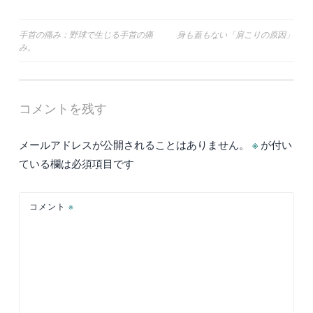
投
手首の痛み：野球で生じる手首の痛
身も蓋もない「肩こりの原因」
み。
稿
ナ
ビ
コメントを残す
ゲ
ー
メールアドレスが公開されることはありません。
※
が付い
シ
ている欄は必須項目です
ョ
ン
コメント
※