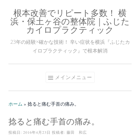
根本改善でリピート多数！ 横
コ
浜・保土ヶ谷の整体院｜ふじた
ン
カイロプラクティック
テ
ン
23年の経験×確かな技術！ 辛い症状を横浜『ふじたカ
ツ
イロプラクティック』で根本解消
へ
ス
キ
メインメニュー
ッ
プ
ホーム
»
捻ると痛む手首の痛み。
捻ると痛む手首の痛み。
投稿日:
2016年4月23日
投稿者:
藤田 和広