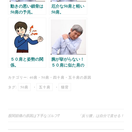
動きの悪い鎖骨は
厄介な50肩と軽い
50肩の予兆。
50肩。
５０肩と姿勢の関
腕が挙がらない！
係。
５０肩に似た肩の
痛み。
カテゴリー:
40肩・50肩
・
四十肩・五十肩の原因
タグ:
50肩
・
五十肩
・
猫背
投
股関節痛の原因は下手なゴルフ⁉︎
「反り腰」は自分で直せる！
稿