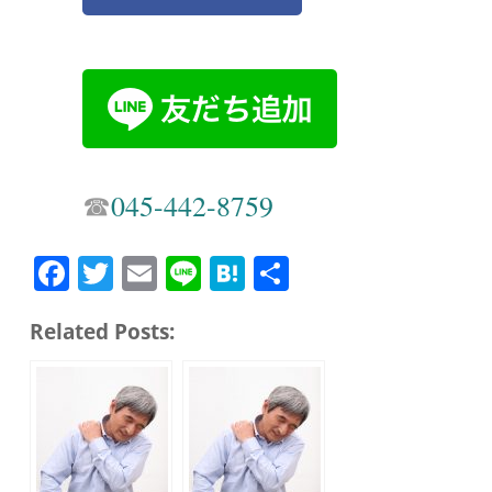
☎︎
045-442-8759
Fa
T
E
Li
H
共
ce
wi
m
ne
at
有
Related Posts:
bo
tte
ail
en
ok
r
a