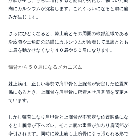
浮腫が生じ、さらに進行すると筋肉が劣化し、傷ついた筋
肉にカルシウムが沈着します。これぐらいになると肩に痛
みが生じます。
さらにひどくなると、棘上筋とその周囲の軟部組織である
滑液包や三角筋の筋膜にカルシウムが癒着して激痛ととも
に肩を動かせなくなり４０肩や５０肩になります。
猫背から５０肩になるメカニズム
棘上筋は、正しい姿勢で肩甲骨と上腕骨が安定した位置関
係にあるとき、上腕骨を肩甲骨に密着させ肩関節を安定さ
ています。
しかし猫背になり肩甲骨と上腕骨が不安定な位置関係にな
ると上腕骨が下へズレ、そこに腕の重量が加わり肩関節が
牽引されます。同時に棘上筋も上腕骨に引っ張られる形で