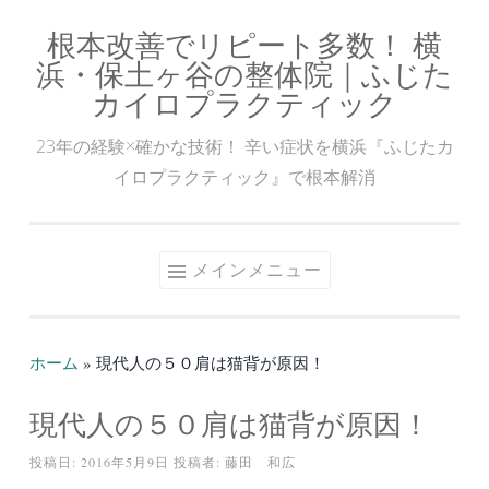
根本改善でリピート多数！ 横
コ
浜・保土ヶ谷の整体院｜ふじた
ン
カイロプラクティック
テ
ン
23年の経験×確かな技術！ 辛い症状を横浜『ふじたカ
ツ
イロプラクティック』で根本解消
へ
ス
キ
メインメニュー
ッ
プ
ホーム
»
現代人の５０肩は猫背が原因！
現代人の５０肩は猫背が原因！
投稿日:
2016年5月9日
投稿者:
藤田 和広