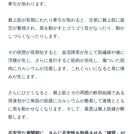
牽引が加わります。
棘上筋が長期にわたり牽引が加わると、次第に棘上筋に疲
労が蓄積され、肩を動かすとゴリゴリ音がなったり、動か
しづらくなったりします。
その状態が長期化すると、血流障害が生じて筋繊維や健に
浮腫が生じ、さらに進行すると筋肉が劣化し、傷ついた筋
肉にカルシウムが沈着します。これぐらいになると肩に痛
みが生じます。
さらにひどくなると、棘上筋とその周囲の軟部組織である
滑液包や三角筋の筋膜にカルシウムが癒着して激痛ととも
に肩を動かせなくなります。そして、最悪は棘上筋健が断
裂します。
不安定な肩関節に、さらに不安性を助長させる「猫背」が