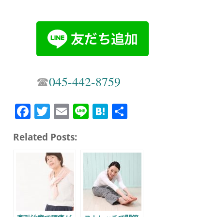
☎︎
045-442-8759
Fa
T
E
Li
H
共
ce
wi
m
ne
at
有
Related Posts:
bo
tte
ail
en
ok
r
a