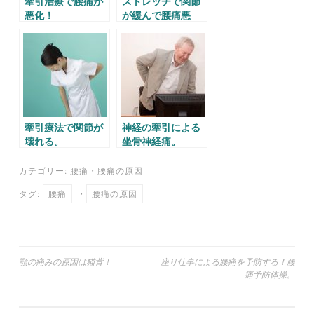
牽引治療で腰痛が
ストレッチで関節
悪化！
が緩んで腰痛悪
化！！
牽引療法で関節が
神経の牽引による
壊れる。
坐骨神経痛。
カテゴリー:
腰痛
・
腰痛の原因
タグ:
腰痛
・
腰痛の原因
投
顎の痛みの原因は猫背！
座り仕事による腰痛を予防する！腰
痛予防体操。
稿
ナ