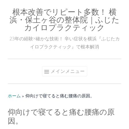
根本改善でリピート多数！ 横
コ
浜・保土ヶ谷の整体院｜ふじた
ン
カイロプラクティック
テ
ン
23年の経験×確かな技術！ 辛い症状を横浜『ふじたカ
ツ
イロプラクティック』で根本解消
へ
ス
キ
メインメニュー
ッ
プ
ホーム
»
仰向けで寝てると痛む腰痛の原因。
仰向けで寝てると痛む腰痛の原
因。