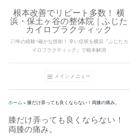
根本改善でリピート多数！ 横
コ
浜・保土ヶ谷の整体院｜ふじた
ン
カイロプラクティック
テ
ン
23年の経験×確かな技術！ 辛い症状を横浜『ふじたカ
ツ
イロプラクティック』で根本解消
へ
ス
キ
メインメニュー
ッ
プ
ホーム
»
膝だけ弄っても良くならない！両膝の痛み。
膝だけ弄っても良くならない！
両膝の痛み。