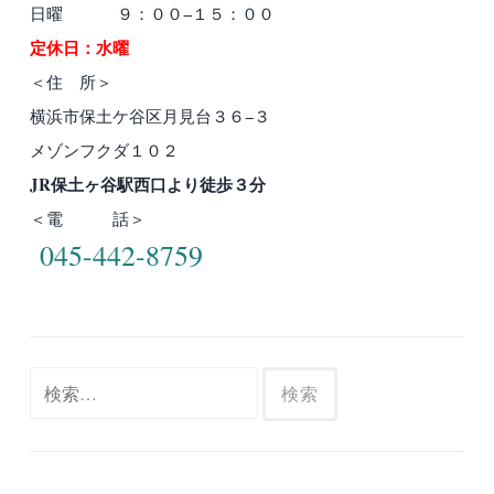
日曜 ９：００−１５：００
定休日：水曜
＜住 所＞
横浜市保土ケ谷区月見台３６−３
メゾンフクダ１０２
JR保土ヶ谷駅西口より徒歩３分
＜電 話＞
045-442-8759
検
索: