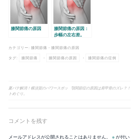
膝関節痛の原因
膝関節痛の原因：
歩幅の左右差。
カテゴリー:
膝関節痛
・
膝関節痛の原因
タグ:
膝関節痛
・
膝関節痛の原因
・
膝関節痛の症例
投
夏バテ解消！横須賀のパワースポッ
顎関節症の原因は肩甲骨のズレ？！
トめぐり。
稿
ナ
ビ
コメントを残す
ゲ
ー
メールアドレスが公開されることはありません。
※
が付い