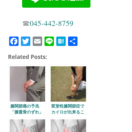
☎︎
045-442-8759
Fa
T
E
Li
H
共
ce
wi
m
ne
at
有
Related Posts:
bo
tte
ail
en
ok
r
a
膝関節痛の予兆
変形性膝関節症で
「膝蓋骨のずれ」
カイロが出来るこ
と。