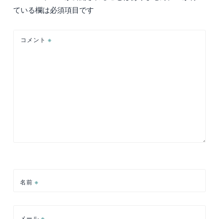
シ
ている欄は必須項目です
ョ
ン
コメント
※
名前
※
メール
※