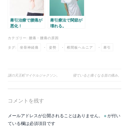
牽引治療で腰痛が
牽引療法で関節が
悪化！
壊れる。
カテゴリー:
腰痛
・
腰痛の原因
タグ:
坐骨神経痛
・
姿勢
・
椎間板ヘルニア
・
牽引
投
謎の天王町マイケルジャクソン。
寝ていると痛くなる首の痛み。
稿
ナ
コメントを残す
ビ
ゲ
メールアドレスが公開されることはありません。
※
が付い
ー
ている欄は必須項目です
シ