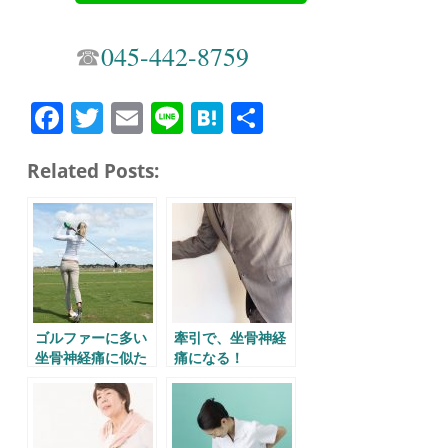
☎︎
045-442-8759
Fa
T
E
Li
H
共
ce
wi
m
ne
at
有
Related Posts:
bo
tte
ail
en
ok
r
a
ゴルファーに多い
牽引で、坐骨神経
坐骨神経痛に似た
痛になる！
お尻の痛み。