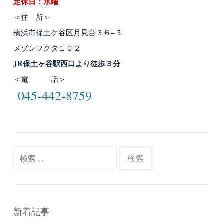
定休日：水曜
＜住 所＞
横浜市保土ケ谷区月見台３６−３
メゾンフクダ１０２
JR保土ヶ谷駅西口より徒歩３分
＜電 話＞
045-442-8759
検
索:
新着記事