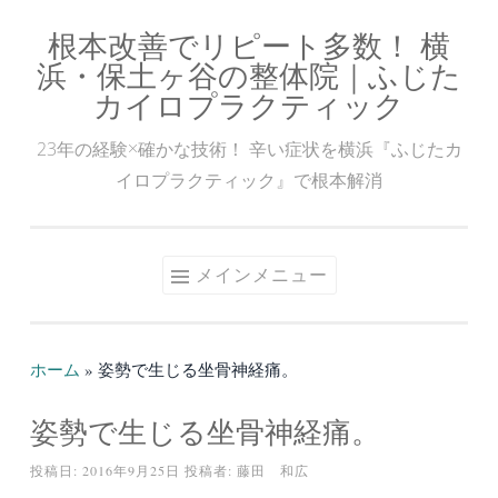
根本改善でリピート多数！ 横
コ
浜・保土ヶ谷の整体院｜ふじた
ン
カイロプラクティック
テ
ン
23年の経験×確かな技術！ 辛い症状を横浜『ふじたカ
ツ
イロプラクティック』で根本解消
へ
ス
キ
メインメニュー
ッ
プ
ホーム
»
姿勢で生じる坐骨神経痛。
姿勢で生じる坐骨神経痛。
投稿日:
2016年9月25日
投稿者:
藤田 和広