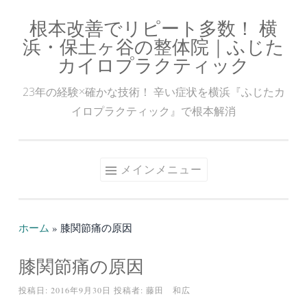
根本改善でリピート多数！ 横
コ
浜・保土ヶ谷の整体院｜ふじた
ン
カイロプラクティック
テ
ン
23年の経験×確かな技術！ 辛い症状を横浜『ふじたカ
ツ
イロプラクティック』で根本解消
へ
ス
キ
メインメニュー
ッ
プ
ホーム
»
膝関節痛の原因
膝関節痛の原因
投稿日:
2016年9月30日
投稿者:
藤田 和広