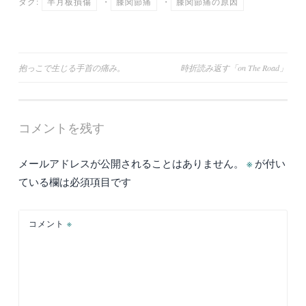
タグ:
半月板損傷
・
膝関節痛
・
膝関節痛の原因
投
抱っこで生じる手首の痛み。
時折読み返す「on The Road」
稿
ナ
コメントを残す
ビ
ゲ
メールアドレスが公開されることはありません。
※
が付い
ー
ている欄は必須項目です
シ
ョ
コメント
※
ン