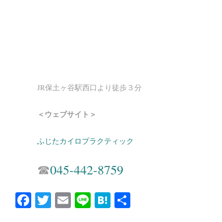
JR保土ヶ谷駅西口より徒歩３分
＜ウェブサイト＞
ふじたカイロプラクティック
☎︎
045-442-8759
Fa
T
E
Li
H
共
ce
wi
m
ne
at
有