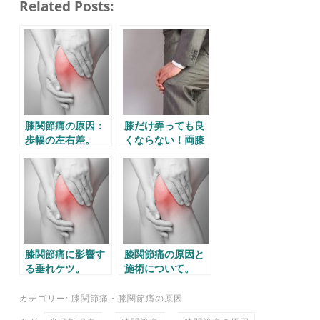
Related Posts:
bo
tte
ail
en
ok
r
a
膝関節痛の原因：
膝だけ弄っても良
歩幅の左右差。
くならない！両膝
の痛み。
膝関節痛に影響す
膝関節痛の原因と
る垂れケツ。
施術について。
カテゴリー:
膝関節痛
・
膝関節痛の原因