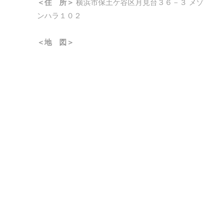
＜住 所＞
横浜市保土ケ谷区月見台３６－３ メゾ
ンハラ１０２
＜地 図＞