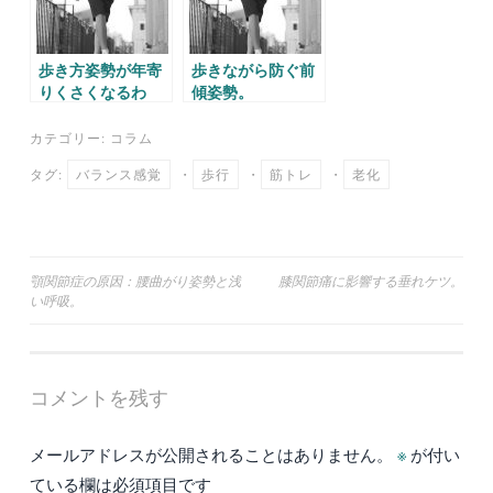
歩き方姿勢が年寄
歩きながら防ぐ前
りくさくなるわ
傾姿勢。
け！
カテゴリー:
コラム
タグ:
バランス感覚
・
歩行
・
筋トレ
・
老化
投
顎関節症の原因：腰曲がり姿勢と浅
膝関節痛に影響する垂れケツ。
い呼吸。
稿
ナ
ビ
コメントを残す
ゲ
ー
メールアドレスが公開されることはありません。
※
が付い
シ
ている欄は必須項目です