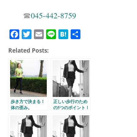
☎︎
045-442-8759
Fa
T
E
Li
H
共
ce
wi
m
ne
at
有
Related Posts:
bo
tte
ail
en
ok
r
a
歩き方で決まる！
正しい歩行のため
体の歪み。
の5つのポイント！