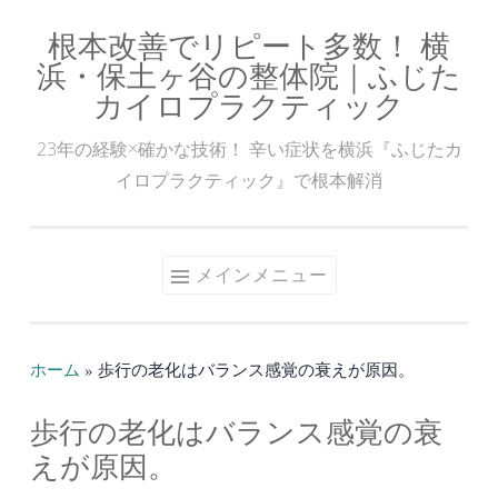
根本改善でリピート多数！ 横
コ
浜・保土ヶ谷の整体院｜ふじた
ン
カイロプラクティック
テ
ン
23年の経験×確かな技術！ 辛い症状を横浜『ふじたカ
ツ
イロプラクティック』で根本解消
へ
ス
キ
メインメニュー
ッ
プ
ホーム
»
歩行の老化はバランス感覚の衰えが原因。
歩行の老化はバランス感覚の衰
えが原因。