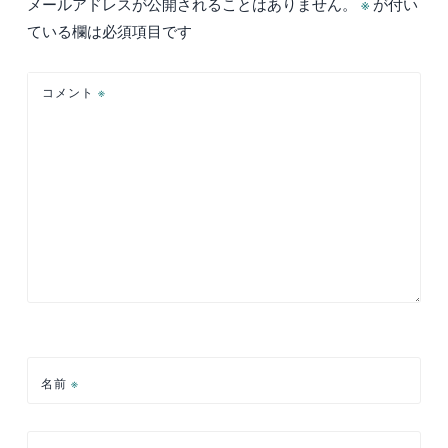
ー
メールアドレスが公開されることはありません。
※
が付い
シ
ている欄は必須項目です
ョ
ン
コメント
※
名前
※