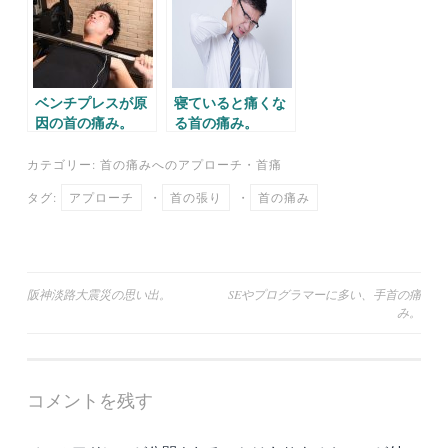
ベンチプレスが原
寝ていると痛くな
因の首の痛み。
る首の痛み。
カテゴリー:
首の痛みへのアプローチ
・
首痛
タグ:
アプローチ
・
首の張り
・
首の痛み
投
阪神淡路大震災の思い出。
SEやプログラマーに多い、手首の痛
み。
稿
ナ
ビ
コメントを残す
ゲ