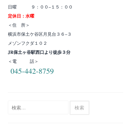
日曜 ９：００−１５：００
定休日：水曜
＜住 所＞
横浜市保土ケ谷区月見台３６−３
メゾンフクダ１０２
JR保土ヶ谷駅西口より徒歩３分
＜電 話＞
045-442-8759
検
索: