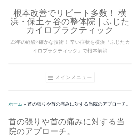
根本改善でリピート多数！ 横
コ
浜・保土ヶ谷の整体院｜ふじた
ン
カイロプラクティック
テ
ン
23年の経験×確かな技術！ 辛い症状を横浜『ふじたカ
ツ
イロプラクティック』で根本解消
へ
ス
キ
メインメニュー
ッ
プ
ホーム
»
首の張りや首の痛みに対する当院のアプローチ。
首の張りや首の痛みに対する当
院のアプローチ。