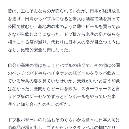
昔は、主にそんなものが売られていたが、日本が経済成長
を遂げ、円高からバブルになると米兵は酒屋で酒を買って
公園で飲むか、基地内の水のように薄いビールを買って歩
きながら飲むようになった。ドブ板から米兵の姿と彼らを
相手にする店が減り、代わりに日本人の姿が目立つように
なり、比較的安全な街になった。
自分が高校の頃はちょうどバブルの時期で、その頃は公園
のベンチでバドやらハイネケンの瓶ビールをラッパ飲みし
ている米兵の姿を見ていたせいか、景気がいいと言う印象
はなかった。昼間からビールを飲み、スターウォーズと言
うドブ板のゲーセンでずっとピンボールをやっていた米
兵？と知り合ったのもこの頃だ。
ドブ板バザールの商品もそのぐらいから徐々に日本人向け
の商品が増え出し、ゴミからガラクタレベルの物になり、