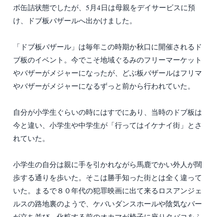
ボ缶詰状態でしたが、5月4日は母親をデイサービスに預
け、ドブ板バザールへ出かけました。
「ドブ板バザール」は毎年この時期か秋口に開催されるド
ブ板のイベント。今でこそ地域ぐるみのフリーマーケット
やバザーがメジャーになったが、どぶ板バザールはフリマ
やバザーがメジャーになるずっと前から行われていた。
自分が小学生ぐらいの時にはすでにあり、当時のドブ板は
今と違い、小学生や中学生が「行ってはイケナイ街」とさ
れていた。
小学生の自分は親に手を引かれながら馬鹿でかい外人が闊
歩する通りを歩いた。そこは勝手知った街とは全く違って
いた。まるで８０年代の犯罪映画に出て来るロスアンジェ
ルスの路地裏のようで、ケバいダンスホールや陰気なバー
が立ち並び、化粧する前のオカマが椅子に座りタバコをふ