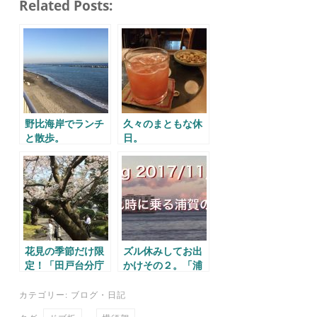
Related Posts:
bo
tte
ail
en
ok
r
a
野比海岸でランチ
久々のまともな休
と散歩。
日。
花見の季節だけ限
ズル休みしてお出
定！「田戸台分庁
かけその２。「浦
舎」でお花見。
賀の渡し」
カテゴリー:
ブログ
・
日記