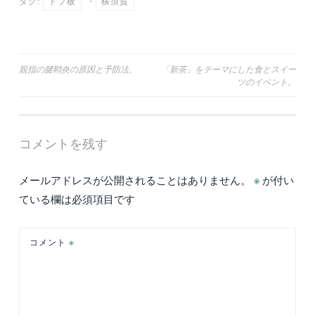
タグ:
ドブ板
・
横須賀
投
親指の腱鞘炎の原因と予防法。
「新茶」をテーマにした食とスイー
ツのイベント。
稿
ナ
ビ
コメントを残す
ゲ
ー
メールアドレスが公開されることはありません。
※
が付い
シ
ている欄は必須項目です
ョ
ン
コメント
※