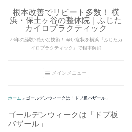
根本改善でリピート多数！ 横
コ
浜・保土ヶ谷の整体院｜ふじた
ン
カイロプラクティック
テ
ン
23年の経験×確かな技術！ 辛い症状を横浜『ふじたカ
ツ
イロプラクティック』で根本解消
へ
ス
キ
メインメニュー
ッ
プ
ホーム
»
ゴールデンウィークは「ドブ板バザール」
ゴールデンウィークは「ドブ板
バザール」