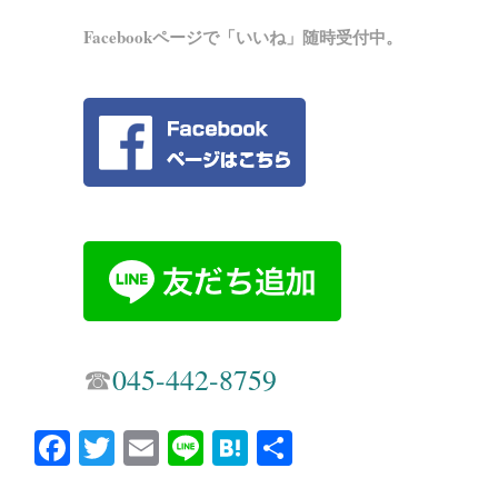
Facebookページで「いいね」随時受付中。
☎︎
045-442-8759
Fa
T
E
Li
H
共
ce
wi
m
ne
at
有