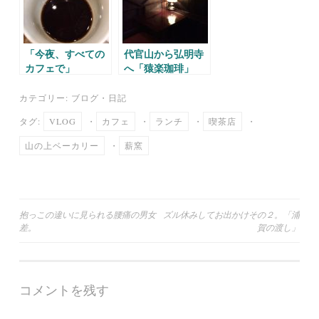
「今夜、すべての
代官山から弘明寺
カフェで」
へ「猿楽珈琲」
カテゴリー:
ブログ
・
日記
タグ:
VLOG
・
カフェ
・
ランチ
・
喫茶店
・
山の上ベーカリー
・
薪窯
投
抱っこの違いに見られる腰痛の男女
ズル休みしてお出かけその２。「浦
差。
賀の渡し」
稿
ナ
ビ
コメントを残す
ゲ