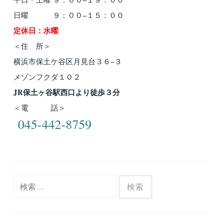
日曜 ９：００−１５：００
定休日：水曜
＜住 所＞
横浜市保土ケ谷区月見台３６−３
メゾンフクダ１０２
JR保土ヶ谷駅西口より徒歩３分
＜電 話＞
045-442-8759
検
索: