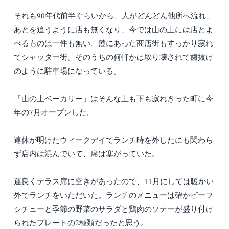
それも90年代前半ぐらいから、人がどんどん他所へ流れ、
あとを追うように店も無くなり、今では山の上には店とよ
べるものは一件も無い。麓にあった商店街もすっかり寂れ
てシャッター街。そのうちの何軒かは取り壊されて歯抜け
のように駐車場になっている。
「山の上ベーカリー」はそんな上も下も寂れきった町に今
年の7月オープンした。
連休が明けたウィークデイでランチ時を外したにも関わら
ず店内は混んでいて、席は塞がっていた。
運良くテラス席に空きがあったので、11月にしては暖かい
外でランチをいただいた。ランチのメニューは確かビーフ
シチューと季節の野菜のサラダと鶏肉のソテーが盛り付け
られたプレートの2種類だったと思う。