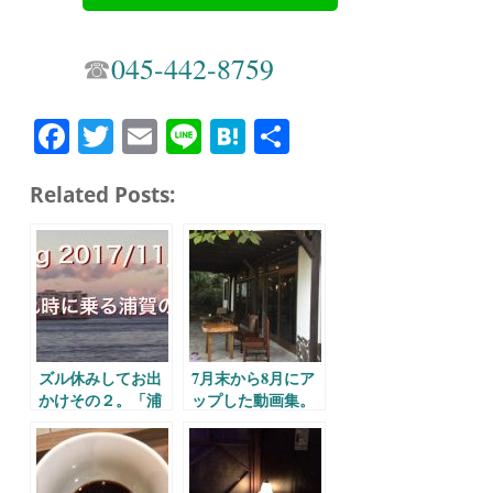
☎︎
045-442-8759
Fa
T
E
Li
H
共
ce
wi
m
ne
at
有
Related Posts:
bo
tte
ail
en
ok
r
a
ズル休みしてお出
7月末から8月にア
かけその２。「浦
ップした動画集。
賀の渡し」