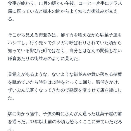
食事が終わり、11月の暖かい午後、コーヒー片手にテラス
席に座っていると樹木の間からよく知った街並みが見え
る。
そこから見える街並みは、酢イカを咥えながら駄菓子屋を
ハシゴし、行く先々でクソガキ呼ばわりされていた頃から
知っている鄙びた町ではなく、自分とはなんの関係もない
鎌倉あたりの街並みのように見えた。
見覚えがあるような、ないような街並みや舞い落ちる枯葉
を眺めていたら時刻は15時をとっくに回り、暇傾きかけ、
ずいぶん肌寒くなってきたので勘定を済ませて店を後にし
た。
駅に向かう途中、子供の時にさんざん通った駄菓子屋の前
を通った。35年以上前の今頃も恐らくここに来ていただろ
う。