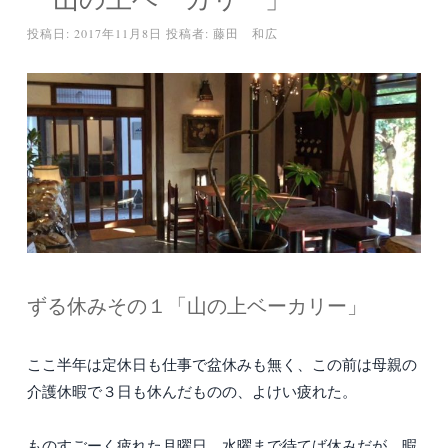
投稿日:
2017年11月8日
投稿者:
藤田 和広
ずる休みその１「山の上ベーカリー」
ここ半年は定休日も仕事で盆休みも無く、この前は母親の
介護休暇で３日も休んだものの、よけい疲れた。
ものすごーく疲れた月曜日、水曜まで待てば休みだが、暇