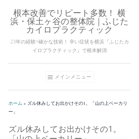
根本改善でリピート多数！ 横
コ
浜・保土ヶ谷の整体院｜ふじた
ン
カイロプラクティック
テ
ン
23年の経験×確かな技術！ 辛い症状を横浜『ふじたカ
ツ
イロプラクティック』で根本解消
へ
ス
キ
メインメニュー
ッ
プ
ホーム
»
ズル休みしてお出かけその1。「山の上ベーカリ
ー」
ズル休みしてお出かけその1。
「山の上ベーカリー」