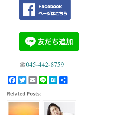
☎︎
045-442-8759
Fa
T
E
Li
H
共
ce
wi
m
ne
at
有
Related Posts:
bo
tte
ail
en
ok
r
a