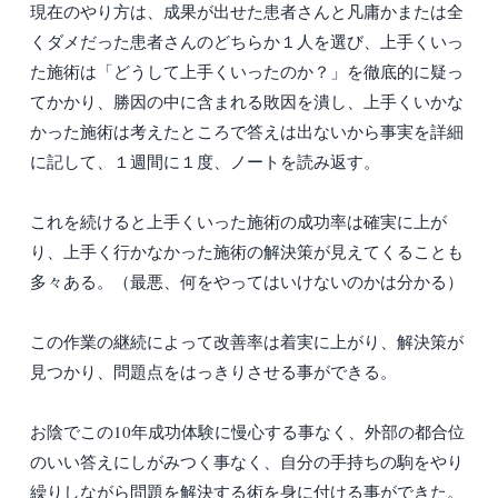
現在のやり方は、成果が出せた患者さんと凡庸かまたは全
くダメだった患者さんのどちらか１人を選び、上手くいっ
た施術は「どうして上手くいったのか？」を徹底的に疑っ
てかかり、勝因の中に含まれる敗因を潰し、上手くいかな
かった施術は考えたところで答えは出ないから事実を詳細
に記して、１週間に１度、ノートを読み返す。
これを続けると上手くいった施術の成功率は確実に上が
り、上手く行かなかった施術の解決策が見えてくることも
多々ある。（最悪、何をやってはいけないのかは分かる）
この作業の継続によって改善率は着実に上がり、解決策が
見つかり、問題点をはっきりさせる事ができる。
お陰でこの10年成功体験に慢心する事なく、外部の都合位
のいい答えにしがみつく事なく、自分の手持ちの駒をやり
繰りしながら問題を解決する術を身に付ける事ができた。