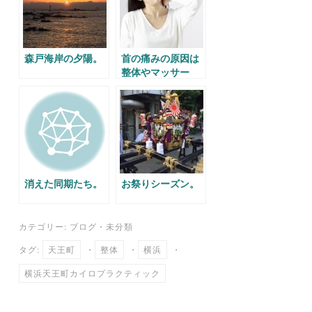
森戸海岸の夕陽。
首の痛みの原因は
整体やマッサー
ジ。
消えた同期たち。
お祭りシーズン。
カテゴリー:
ブログ
・
未分類
タグ:
天王町
・
整体
・
横浜
・
横浜天王町カイロプラクティック