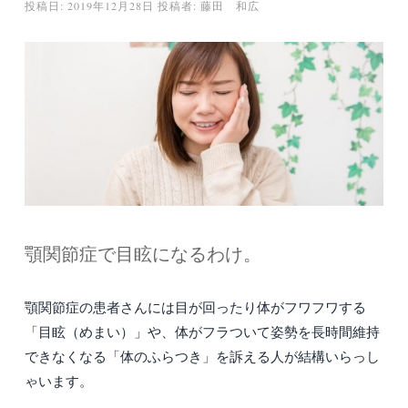
投稿日:
2019年12月28日
投稿者:
藤田 和広
顎関節症で目眩になるわけ。
顎関節症の患者さんには目が回ったり体がフワフワする
「目眩（めまい）」や、体がフラついて姿勢を長時間維持
できなくなる「体のふらつき」を訴える人が結構いらっし
ゃいます。