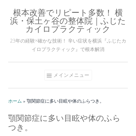
根本改善でリピート多数！ 横
コ
浜・保土ヶ谷の整体院｜ふじた
ン
カイロプラクティック
テ
ン
23年の経験×確かな技術！ 辛い症状を横浜『ふじたカ
ツ
イロプラクティック』で根本解消
へ
ス
キ
メインメニュー
ッ
プ
ホーム
»
顎関節症に多い目眩や体のふらつき。
顎関節症に多い目眩や体のふら
つき。