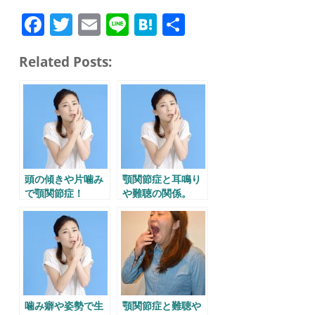
Fa
T
E
Li
H
共
ce
wi
m
ne
at
有
Related Posts:
bo
tte
ail
en
ok
r
a
頭の傾きや片噛み
顎関節症と耳鳴り
で顎関節症！
や難聴の関係。
噛み癖や姿勢で生
顎関節症と難聴や