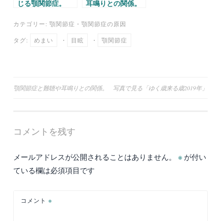
じる顎関節症。
耳鳴りとの関係。
カテゴリー:
顎関節症
・
顎関節症の原因
タグ:
めまい
・
目眩
・
顎関節症
投
顎関節症と難聴や耳鳴りとの関係。
写真で見る「ゆく歳来る歳2019年」
稿
ナ
コメントを残す
ビ
ゲ
メールアドレスが公開されることはありません。
※
が付い
ー
ている欄は必須項目です
シ
ョ
コメント
※
ン