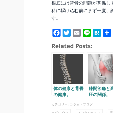
根底には背骨の問題が関係し
科に駆け込む前にまず一度、
す。
Fa
T
E
Li
H
ce
wi
m
ne
at
Related Posts:
bo
tte
ail
en
ok
r
a
体の健康と背骨
膝関節痛と
の健康。
圧の関係。
カテゴリー:
コラム
・
ブログ
タグ:
ウツ
・
メンタルヘルス
・
背