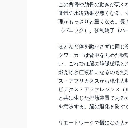
この背骨や肋骨の動きが悪く
脊髄の水冷効果が悪くなる。
理がもっさりと重くなる。長
（パニック）、強制終了（バ
ほとんど体を動かさずに同じ
クワーカーは背中を丸めた状
い。これでは脳の静脈循環と
燃え尽き症候群になるのも無
ス・アフリカヌスから現生人
ピテクス・アファレンシス（
と共に生じた排熱装置である
を意味する。脳の退化を防ぐ
リモートワークで鬱になる人