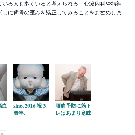
ている人も多くいると考えられる。心療内科や精神
試しに背骨の歪みを矯正してみることをお勧めしま
共
有
高血
since2016 祝 3
腰痛予防に筋ト
周年。
レはあまり意味
がない。
骨