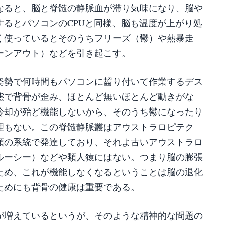
なると、脳と脊髄の静脈血が滞り気味になり、脳や
するとパソコンのCPUと同様、脳も温度が上がり処
く使っているとそのうちフリーズ（鬱）や熱暴走
ーンアウト）などを引き起こす。
姿勢で何時間もパソコンに齧り付いて作業するデス
態で背骨が歪み、ほとんど無いほとんど動きがな
冷却が殆ど機能しないから、そのうち鬱になったり
理もない。
この脊髄静脈叢はアウストラロピテク
類の系統で発達しており、それよ古いアウストラロ
ルーシー）などや類人猿にはない。つまり脳の膨張
ため、これが機能しなくなるということは脳の退化
ためにも背骨の健康は重要である。
が増えているというが、そのような精神的な問題の