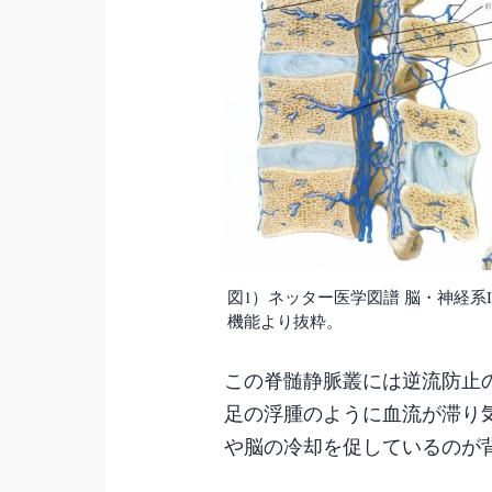
図1）ネッター医学図譜 脳・神経系I
機能より抜粋。
この脊髄静脈叢には逆流防止
足の浮腫のように血流が滞り
や脳の冷却を促しているのが