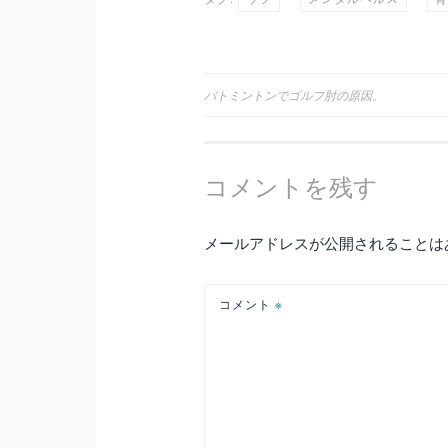
投
バトミントンでゴルフ肘の原因。
稿
コメントを残す
ナ
ビ
メールアドレスが公開されることは
ゲ
コメント
※
ー
シ
ョ
ン