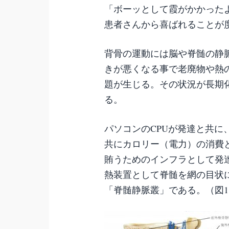
「ボーッとして霞がかかった
患者さんから喜ばれることが
背骨の運動には脳や脊髄の静
きが悪くなる事で老廃物や熱
題が生じる。その状況が長期
る。
パソコンのCPUが発達と共
共にカロリー（電力）の消費
賄うためのインフラとして発
熱装置として脊髄を網の目状
「脊髄静脈叢」である。（図1