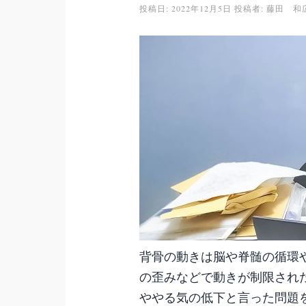
投稿日:
2022年12月5日
投稿者:
藤田 和
背骨の動きは脳や脊髄の循環
の歪みなどで動きが制限され
ややる気の低下と言った問題