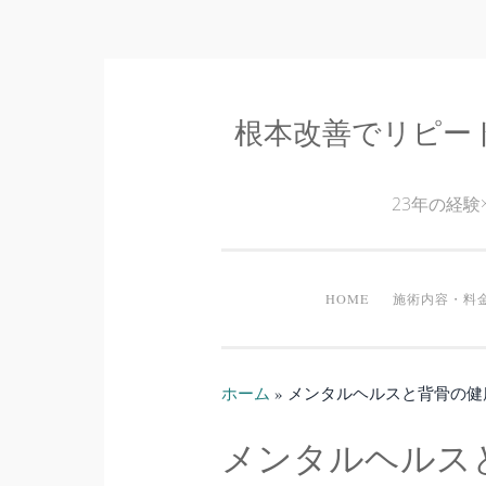
根本改善でリピー
コ
ン
テ
23年の経
ン
ツ
へ
HOME
施術内容・料
ス
キ
ッ
ホーム
»
メンタルヘルスと背骨の健
プ
メンタルヘルス