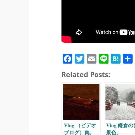
Fa
T
E
Li
H
ce
wi
m
ne
at
Related Posts:
bo
tte
ail
en
ok
r
a
Vlog （ビデオ
Vlog 鎌倉の
ブログ）集。
景色。