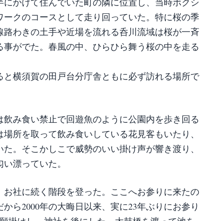
後半にかけて住んでいた町の隣に位置し、当時ボクシ
ワークのコースとして走り回っていた。特に桜の季
線路わきの土手や近場を流れる呑川流域は桜が一斉
る事がでた。春風の中、ひらひら舞う桜の中を走る
。
ると横須賀の田戸台分庁舎ともに必ず訪れる場所で
は飲み食い禁止で回遊魚のように公園内を歩き回る
は場所を取って飲み食いしている花見客もいたり、
いた。そこかしこで威勢のいい掛け声が響き渡り、
匂い漂っていた。
、お社に続く階段を登った。ここへお参りに来たの
から2000年の大晦日以来、実に23年ぶりにお参り
分の願掛けし、神社を後にした。太鼓橋を渡って池を