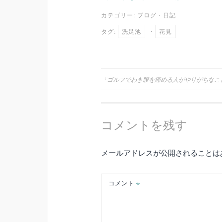
カテゴリー:
ブログ
・
日記
タグ:
洗足池
・
花見
投
「ゴルフでわき腹を痛める人がやりがちなこ
稿
コメントを残す
ナ
ビ
メールアドレスが公開されることは
ゲ
コメント
※
ー
シ