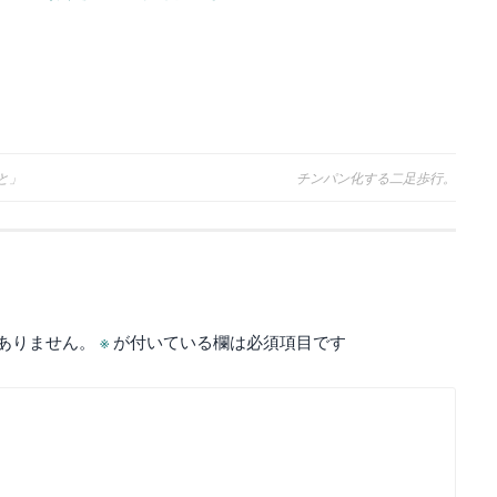
分庁舎」でお花
見。
と」
チンパン化する二足歩行。
ありません。
※
が付いている欄は必須項目です