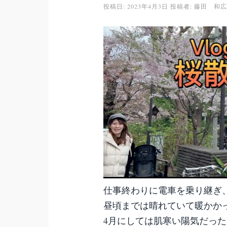
投稿日:
2023年4月3日
投稿者:
藤田 和広
仕事終わりに電車を乗り継ぎ
昼頃までは晴れていて暖かか
4月にしては肌寒い陽気だった