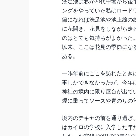
洗足池は私が20代中盤から
ングをやっていた私はロード
節になれば洗足池や池上線の
に花開き、花見をしながら走
のはとても気持ちがよかった
以来、ここは花見の季節にな
ある。
一昨年前にここを訪れたとき
事しかできなかったが、今年
神社の境内に限り屋台が出て
煙に乗ってソースや青のりの
境内のテキヤの前を通り過ぎ
はカイロの学校に入学した年だ
した。お賽銭100円で23年