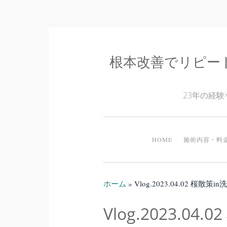
根本改善でリピー
コ
ン
テ
23年の経
ン
ツ
へ
HOME
施術内容・料
ス
キ
ッ
ホーム
»
Vlog.2023.04.02 桜散策i
プ
Vlog.2023.04