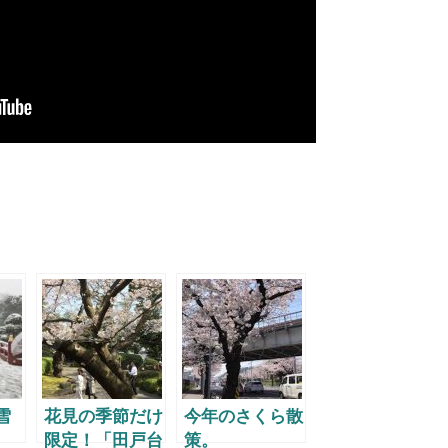
共
有
雪
花見の季節だけ
今年のさくら散
限定！「田戸台
策。