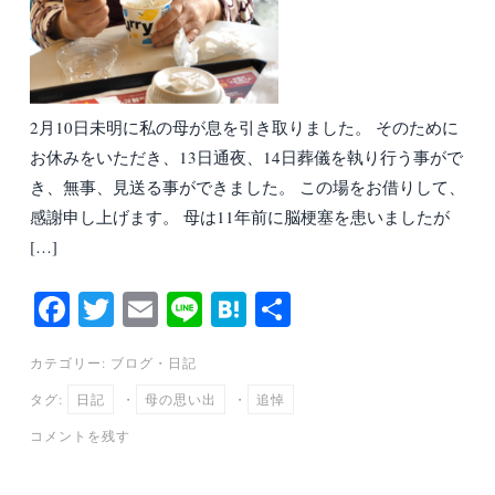
2月10日未明に私の母が息を引き取りました。 そのために
お休みをいただき、13日通夜、14日葬儀を執り行う事がで
き、無事、見送る事ができました。 この場をお借りして、
感謝申し上げます。 母は11年前に脳梗塞を患いましたが
[…]
Fa
T
E
Li
H
共
ce
wi
m
ne
at
有
カテゴリー:
ブログ
・
日記
bo
tte
ail
en
タグ:
日記
・
母の思い出
・
追悼
ok
r
a
コメントを残す