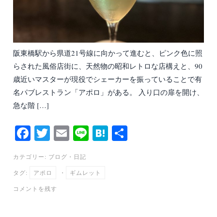
阪東橋駅から県道21号線に向かって進むと、ピンク色に照
らされた風俗店街に、天然物の昭和レトロな店構えと、90
歳近いマスターが現役でシェーカーを振っていることで有
名パブレストラン「アポロ」がある。 入り口の扉を開け、
急な階 […]
Fa
T
E
Li
H
共
ce
wi
m
ne
at
有
カテゴリー:
ブログ
・
日記
bo
tte
ail
en
タグ:
アポロ
・
ギムレット
ok
r
a
コメントを残す