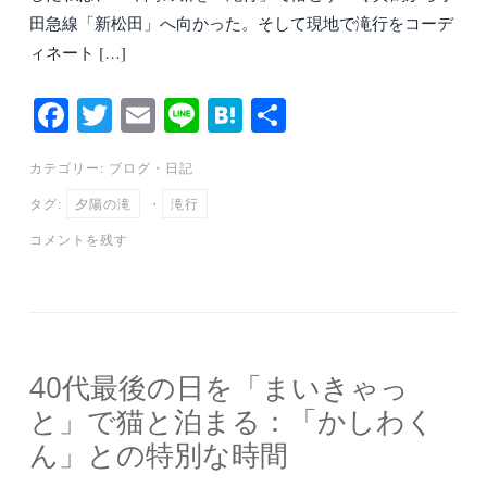
田急線「新松田」へ向かった。そして現地で滝行をコーデ
ィネート […]
Fa
T
E
Li
H
共
ce
wi
m
ne
at
有
カテゴリー:
ブログ
・
日記
bo
tte
ail
en
タグ:
夕陽の滝
・
滝行
ok
r
a
コメントを残す
40代最後の日を「まいきゃっ
と」で猫と泊まる：「かしわく
ん」との特別な時間