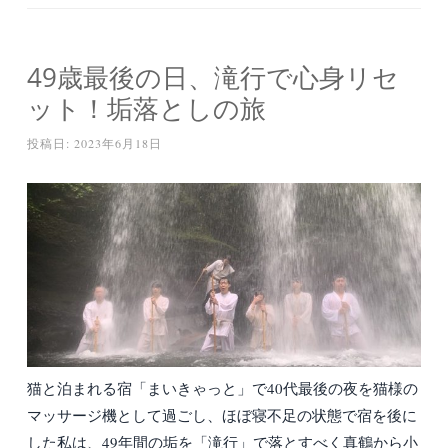
49歳最後の日、滝行で心身リセ
ット！垢落としの旅
投稿日:
2023年6月18日
猫と泊まれる宿「まいきゃっと」で40代最後の夜を猫様の
マッサージ機として過ごし、ほぼ寝不足の状態で宿を後に
した私は、49年間の垢を「滝行」で落とすべく真鶴から小