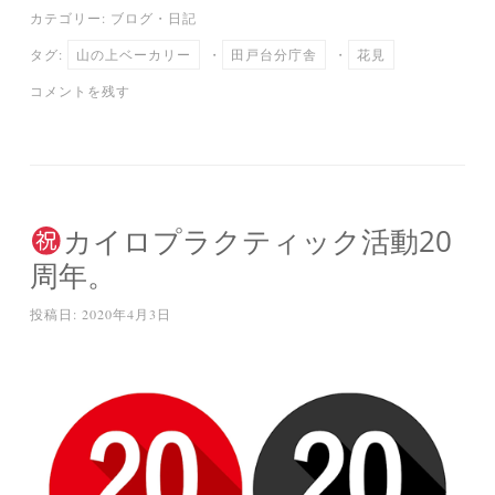
カテゴリー:
ブログ
・
日記
bo
tte
ail
en
タグ:
山の上ベーカリー
・
田戸台分庁舎
・
花見
ok
r
a
コメントを残す
カイロプラクティック活動20
周年。
投稿日:
2020年4月3日