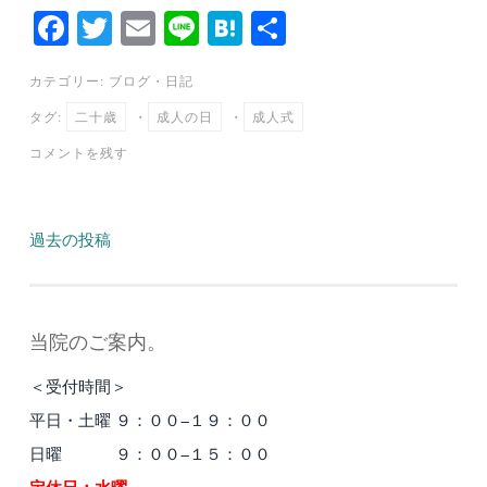
Fa
T
E
Li
H
共
ce
wi
m
ne
at
有
カテゴリー:
ブログ
・
日記
bo
tte
ail
en
タグ:
二十歳
・
成人の日
・
成人式
ok
r
a
コメントを残す
投
過去の投稿
稿
ナ
当院のご案内。
ビ
＜受付時間＞
ゲ
平日・土曜 ９：００−１９：００
ー
日曜 ９：００−１５：００
シ
定休日：水曜