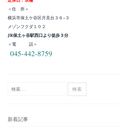
ョ
＜住 所＞
ン
横浜市保土ケ谷区月見台３６−３
メゾンフクダ１０２
JR保土ヶ谷駅西口より徒歩３分
＜電 話＞
045-442-8759
検
索:
新着記事