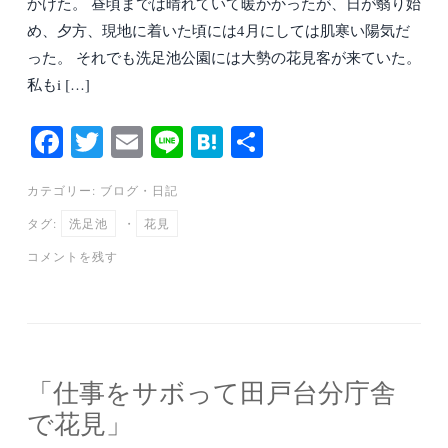
かけた。 昼頃までは晴れていて暖かかったが、日が翳り始
め、夕方、現地に着いた頃には4月にしては肌寒い陽気だ
った。 それでも洗足池公園には大勢の花見客が来ていた。
私もi […]
Fa
T
E
Li
H
共
ce
wi
m
ne
at
有
カテゴリー:
ブログ
・
日記
bo
tte
ail
en
タグ:
洗足池
・
花見
ok
r
a
コメントを残す
「仕事をサボって田戸台分庁舎
で花見」