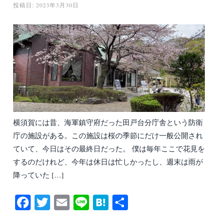
投稿日:
2023年3月30日
横須賀には昔、海軍鎮守府だった田戸台分庁舎という防衛
庁の施設がある。この施設は桜の季節にだけ一般公開され
ていて、今日はその最終日だった。 僕は毎年ここで花見を
するのだけれど、今年は休日は忙しかったし、週末は雨が
降っていた […]
Fa
T
E
Li
H
共
ce
wi
m
ne
at
有