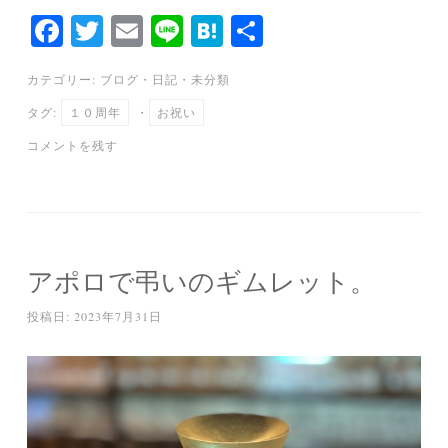
Fa
T
E
Li
H
共
ce
wi
m
ne
at
有
カテゴリー:
ブログ
・
日記
・
未分類
bo
tte
ail
en
タグ:
１０周年
・
お祝い
ok
r
a
コメントを残す
アポロで弔いのギムレット。
投稿日:
2023年7月31日