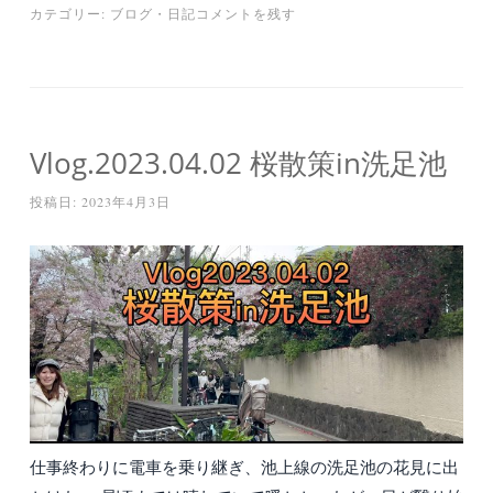
カテゴリー:
ブログ
・
日記
コメントを残す
bo
tte
ail
en
ok
r
a
Vlog.2023.04.02 桜散策in洗足池
投稿日:
2023年4月3日
仕事終わりに電車を乗り継ぎ、池上線の洗足池の花見に出