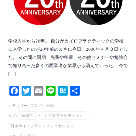
学校入学から20年。 自分がカイロプラクティックの学校
に入学したのが20年前のまさに今日、2000年４月３日でし
た。 その間に同期、先輩や後輩、その他セミナーや勉強会
で知り合った多くの同業者が業界から消えていった。 今で
[…]
Fa
T
E
Li
H
共
ce
wi
m
ne
at
有
カテゴリー:
ブログ
・
日記
bo
tte
ail
en
タグ:
20周年
・
カイロプラクティック
・
ok
r
a
日本カイロプラクティックカレッジ
コメントを残す