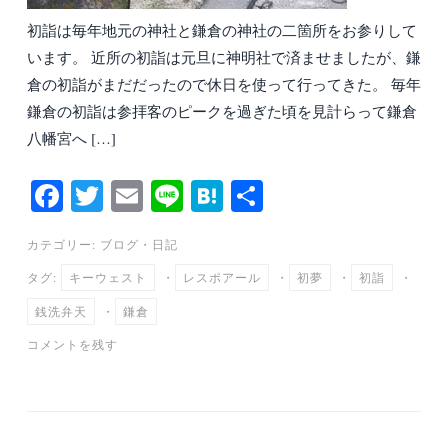
初詣は毎年地元の神社と鎌倉の神社の二箇所をお参りして
います。 近所の初詣は元旦に神明社で済ませましたが、鎌
倉の初詣がまだだったので休日を使って行ってきた。 毎年
鎌倉の初詣は参拝客のピークを過ぎた頃を見計らって鎌倉
八幡宮へ […]
Fa
T
E
Li
H
共
ce
wi
m
ne
at
有
カテゴリー:
ブログ
・
日記
bo
tte
ail
en
タグ:
キーウェスト
・
レスポアール
・
初夢
・
初詣
・
ok
r
a
銭洗弁天
・
鎌倉
コメントを残す