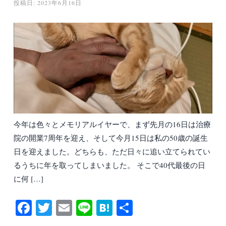
投稿日:
2023年6月16日
今年は色々とメモリアルイヤーで、まず先月の16日は治療
院の開業7周年を迎え、そして今月15日は私の50歳の誕生
日を迎えました。どちらも、ただ日々に追い立てられてい
るうちに年を取ってしまいました。 そこで40代最後の日
に何 […]
Fa
T
E
Li
H
共
ce
wi
m
ne
at
有