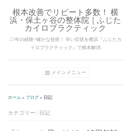
根本改善でリピート多数！ 横
コ
浜・保土ヶ谷の整体院｜ふじた
ン
カイロプラクティック
テ
ン
23年の経験×確かな技術！ 辛い症状を横浜『ふじたカ
ツ
イロプラクティック』で根本解消
へ
ス
キ
メインメニュー
ッ
プ
ホーム
»
ブログ
»
日記
カテゴリー:
日記