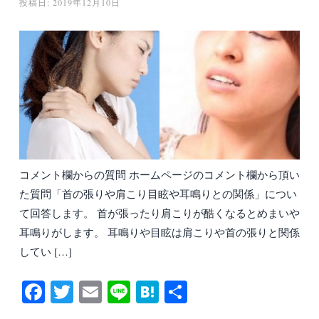
投稿日:
2019年12月10日
コメント欄からの質問 ホームページのコメント欄から頂い
た質問「首の張りや肩こり目眩や耳鳴りとの関係」につい
て回答します。 首が張ったり肩こりが酷くなるとめまいや
耳鳴りがします。 耳鳴りや目眩は肩こりや首の張りと関係
してい […]
Fa
T
E
Li
H
共
ce
wi
m
ne
at
有