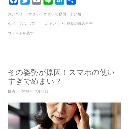
ce
wi
m
ne
at
有
カテゴリー:
めまい
・
めまいの原因
・
未分類
bo
tte
ail
en
タグ:
スマホ首
・
めまい
・
感覚の統合不全
ok
r
a
コメントを残す
その姿勢が原因！スマホの使い
すぎでめまい？
投稿日:
2024年12月18日