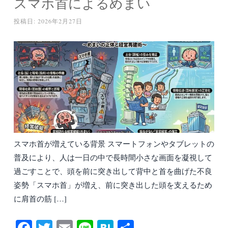
スマホ首によるめまい
投稿日:
2026年2月27日
スマホ首が増えている背景 スマートフォンやタブレットの
普及により、人は一日の中で長時間小さな画面を凝視して
過ごすことで、頭を前に突き出して背中と首を曲げた不良
姿勢「スマホ首」が増え、前に突き出した頭を支えるため
に肩首の筋 […]
Fa
T
E
Li
H
共