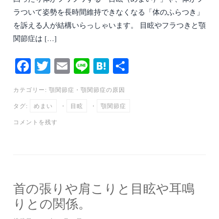
ラついて姿勢を長時間維持できなくなる「体のふらつき」
を訴える人が結構いらっしゃいます。 目眩やフラつきと顎
関節症は […]
Fa
T
E
Li
H
共
ce
wi
m
ne
at
有
カテゴリー:
顎関節症
・
顎関節症の原因
bo
tte
ail
en
タグ:
めまい
・
目眩
・
顎関節症
ok
r
a
コメントを残す
首の張りや肩こりと目眩や耳鳴
りとの関係。