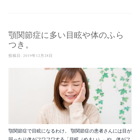
顎関節症に多い目眩や体のふら
つき。
投稿日:
2019年12月28日
顎関節症で目眩になるわけ。 顎関節症の患者さんには目が
回ったり体がフワフワする「目眩（めまい）」や、体がフ