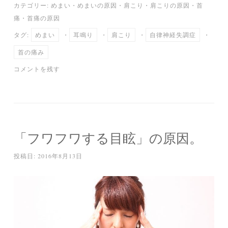
カテゴリー:
めまい
・
めまいの原因
・
肩こり
・
肩こりの原因
・
首
bo
tte
ail
en
痛
・
首痛の原因
ok
r
a
タグ:
めまい
・
耳鳴り
・
肩こり
・
自律神経失調症
・
首の痛み
コメントを残す
「フワフワする目眩」の原因。
投稿日:
2016年8月13日