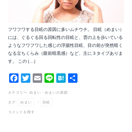
フワフワする目眩の原因に多いムチウチ。 目眩（めまい）
には、ぐるぐる回る回転性の目眩と、雲の上を歩いている
ようなフワフワした感じの浮揚性目眩、目の前が突然暗く
なる立ちくらみ（眼前暗黒感）など、主に３タイプありま
す。 この […]
Fa
T
E
Li
H
共
ce
wi
m
ne
at
有
カテゴリー:
めまい
・
めまいの原因
bo
tte
ail
en
タグ:
めまい
・
目眩
ok
r
a
コメントを残す