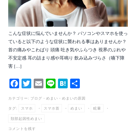
こんな症状に悩んでいませんか？ パソコンやスマホを使っ
ていると以下のような症状に襲われる事はありませんか？
首の痛みやこわばり 頭痛 吐き気やふらつき 視界のぶれや
不安定感 耳の詰まり感や耳鳴り 飲み込みづらさ（嚥下障
害 […]
Fa
T
E
Li
H
共
ce
wi
m
ne
at
有
カテゴリー:
ブログ
・
めまい
・
めまいの原因
bo
tte
ail
en
タグ:
スマホ
・
スマホ首
・
めまい
・
眩暈
・
ok
r
a
頚部起因性めまい
コメントを残す