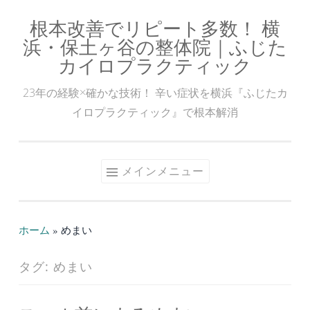
根本改善でリピート多数！ 横
コ
浜・保土ヶ谷の整体院｜ふじた
ン
カイロプラクティック
テ
ン
23年の経験×確かな技術！ 辛い症状を横浜『ふじたカ
ツ
イロプラクティック』で根本解消
へ
ス
キ
メインメニュー
ッ
プ
ホーム
»
めまい
タグ:
めまい