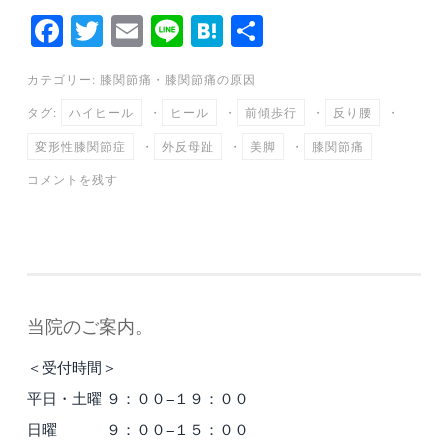
Fa
T
E
Li
H
共
ce
wi
m
ne
at
有
カテゴリー:
膝関節痛
・
膝関節痛の原因
bo
tte
ail
en
タグ:
ハイヒール
・
ヒール
・
前傾歩行
・
反り腰
・
ok
r
a
変形性膝関節症
・
外反母趾
・
美脚
・
膝関節痛
コメントを残す
当院のご案内。
＜受付時間＞
平日・土曜 ９：００−１９：００
日曜 ９：００−１５：００