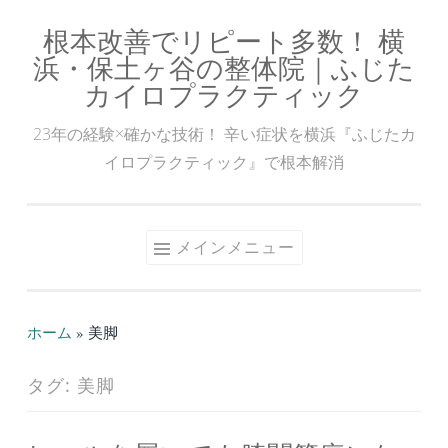
根本改善でリピート多数！ 横
コ
浜・保土ヶ谷の整体院｜ふじた
ン
カイロプラクティック
テ
ン
23年の経験×確かな技術！ 辛い症状を横浜『ふじたカ
ツ
イロプラクティック』で根本解消
へ
ス
キ
メインメニュー
ッ
プ
ホーム
»
美脚
タグ:
美脚