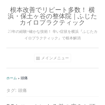
根本改善でリピート多数！ 横
コ
浜・保土ヶ谷の整体院｜ふじた
ン
カイロプラクティック
テ
ン
23年の経験×確かな技術！ 辛い症状を横浜『ふじたカ
ツ
イロプラクティック』で根本解消
へ
ス
キ
メインメニュー
ッ
プ
ホーム
»
頭痛
タグ:
頭痛