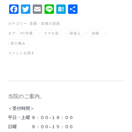
Fa
T
E
Li
H
共
ce
wi
m
ne
at
有
カテゴリー:
首痛
・
首痛の原因
bo
tte
ail
en
タグ:
PC作業
・
スマホ首
・
寝違え
・
頭痛
・
ok
r
a
首の痛み
コメントを残す
当院のご案内。
＜受付時間＞
平日・土曜 ９：００−１９：００
日曜 ９：００−１５：００