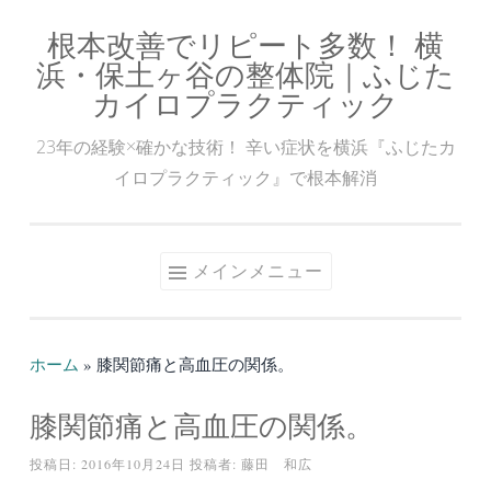
根本改善でリピート多数！ 横
コ
浜・保土ヶ谷の整体院｜ふじた
ン
カイロプラクティック
テ
ン
23年の経験×確かな技術！ 辛い症状を横浜『ふじたカ
ツ
イロプラクティック』で根本解消
へ
ス
キ
メインメニュー
ッ
プ
ホーム
»
膝関節痛と高血圧の関係。
膝関節痛と高血圧の関係。
投稿日:
2016年10月24日
投稿者:
藤田 和広