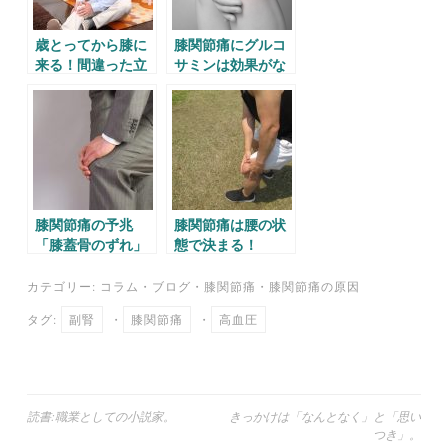
歳とってから膝に
膝関節痛にグルコ
来る！間違った立
サミンは効果がな
ち姿勢。
い！
膝関節痛の予兆
膝関節痛は腰の状
「膝蓋骨のずれ」
態で決まる！
カテゴリー:
コラム
・
ブログ
・
膝関節痛
・
膝関節痛の原因
タグ:
副腎
・
膝関節痛
・
高血圧
投
読書:職業としての小説家。
きっかけは「なんとなく」と「思い
つき」。