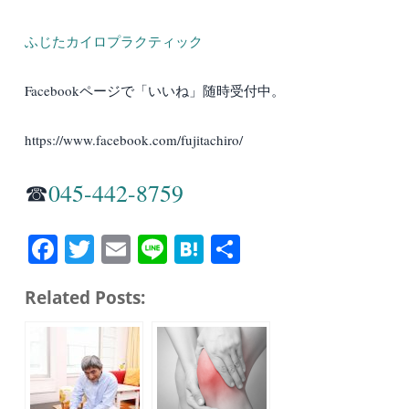
ふじたカイロプラクティック
Facebookページで「いいね」随時受付中。
https://www.facebook.com/fujitachiro/
☎︎
045-442-8759
Fa
T
E
Li
H
共
ce
wi
m
ne
at
有
Related Posts:
bo
tte
ail
en
ok
r
a