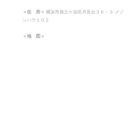
＜住 所＞
横浜市保土ケ谷区月見台３６－３ メゾ
ンハラ１０２
＜地 図＞