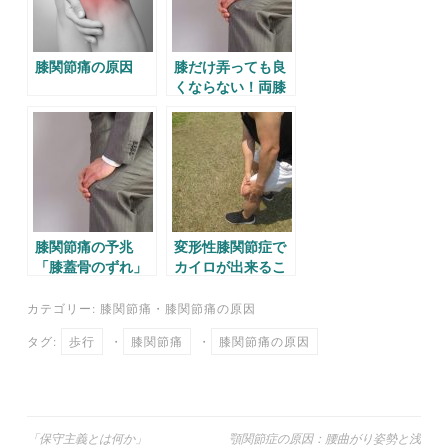
膝関節痛の原因
膝だけ弄っても良
くならない！両膝
の痛み。
膝関節痛の予兆
変形性膝関節症で
「膝蓋骨のずれ」
カイロが出来るこ
と。
カテゴリー:
膝関節痛
・
膝関節痛の原因
タグ:
歩行
・
膝関節痛
・
膝関節痛の原因
投
「保守主義とは何か」
顎関節症の原因：腰曲がり姿勢と浅