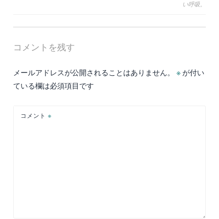
い呼吸。
稿
ナ
ビ
コメントを残す
ゲ
ー
メールアドレスが公開されることはありません。
※
が付い
シ
ている欄は必須項目です
ョ
ン
コメント
※