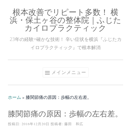
根本改善でリピート多数！ 横
コ
浜・保土ヶ谷の整体院｜ふじた
ン
カイロプラクティック
テ
ン
23年の経験×確かな技術！ 辛い症状を横浜『ふじたカ
ツ
イロプラクティック』で根本解消
へ
ス
キ
メインメニュー
ッ
プ
ホーム
»
膝関節痛の原因：歩幅の左右差。
膝関節痛の原因：歩幅の左右差。
投稿日:
2016年12月20日
投稿者:
藤田 和広