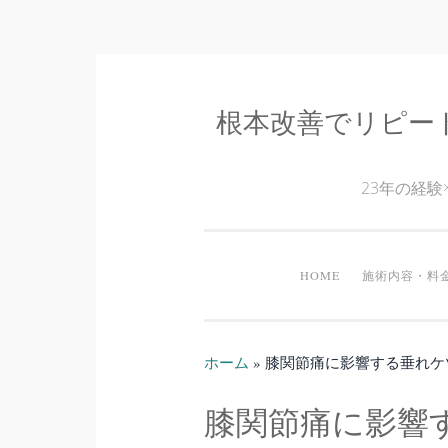
根本改善でリピー
コ
ン
テ
23年の経
ン
ツ
へ
HOME
施術内容・料
ス
キ
ッ
ホーム
»
膝関節痛に影響する垂れケ
プ
膝関節痛に影響