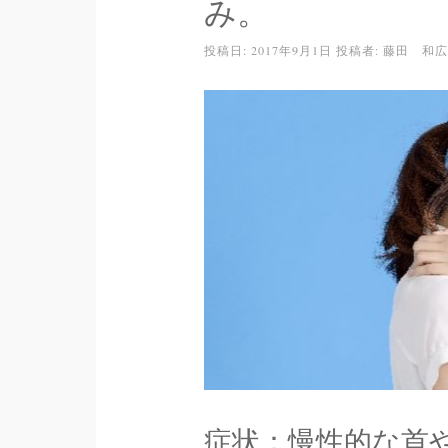
み。
投稿日:
2017年9月1日
投稿者:
藤田 和広
症状：慢性的な首