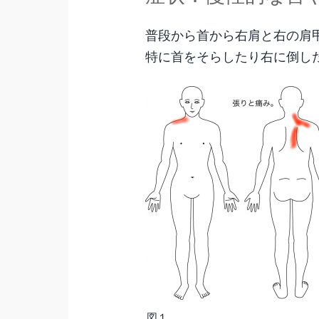
普段から首から右肩と右の肩
特に首をそらしたり右に倒し
図１