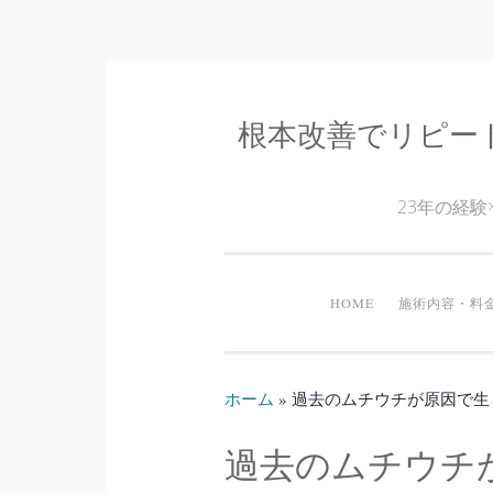
根本改善でリピー
コ
ン
テ
23年の経
ン
ツ
へ
HOME
施術内容・料
ス
キ
ッ
ホーム
»
過去のムチウチが原因で生
プ
過去のムチウチ