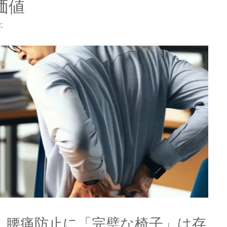
価値
広
信：腰痛防止に「完璧な椅子」は存