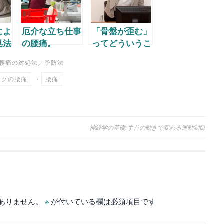
によ
厄介な立ち仕事
「骨盤が歪む」
処法
の腰痛。
ってどういうこ
と？
腰痛の対処法／予防法
ークの腰痛
・
腰痛
神経学の基礎:手首の動きで変わる運動制御
ありません。
※
が付いている欄は必須項目です