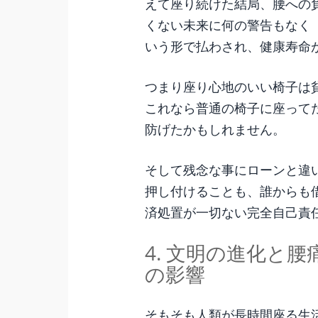
えて座り続けた結局、腰への
くない未来に何の警告もなく
いう形で払わされ、健康寿命
つまり座り心地のいい椅子は
これなら普通の椅子に座って
防げたかもしれません。
そして残念な事にローンと違
押し付けることも、誰からも
済処置が一切ない完全自己責
4. 文明の進化と
の影響
そもそも人類が長時間座る生活