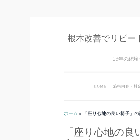
根本改善でリピー
コ
ン
テ
23年の経
ン
ツ
へ
HOME
施術内容・料
ス
キ
ッ
ホーム
»
「座り心地の良い椅子」の
プ
「座り心地の良