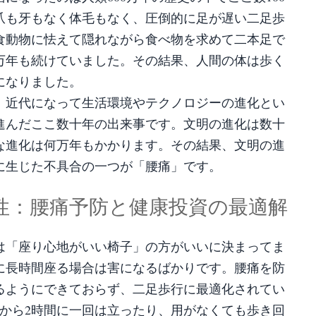
爪も牙もなく体毛もなく、圧倒的に足が遅い二足歩
食動物に怯えて隠れながら食べ物を求めて二本足で
万年も続けていました。その結果、人間の体は歩く
になりました。
、近代になって生活環境やテクノロジーの進化とい
進んだここ数十年の出来事です。文明の進化は数十
な進化は何万年もかかります。その結果、文明の進
に生じた不具合の一つが「腰痛」です。
要性：腰痛予防と健康投資の最適解
は「座り心地がいい椅子」の方がいいに決まってま
に長時間座る場合は害になるばかりです。腰痛を防
るようにできておらず、二足歩行に最適化されてい
間から2時間に一回は立ったり、用がなくても歩き回