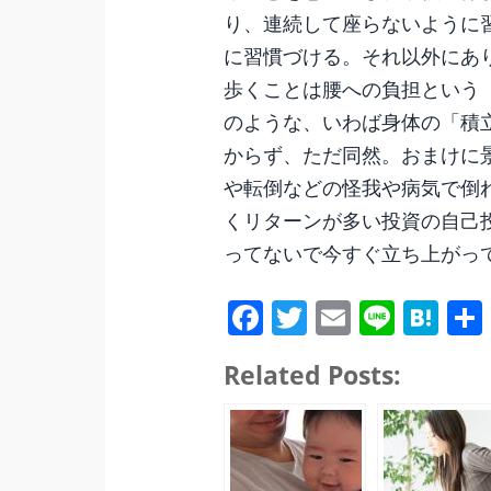
り、連続して座らないように
に習慣づける。それ以外にあ
歩くことは腰への負担という
のような、いわば身体の「積立
からず、ただ同然。おまけに
や転倒などの怪我や病気で倒
くリターンが多い投資の自己
ってないで今すぐ立ち上がっ
Fa
T
E
Li
H
ce
wi
m
ne
at
Related Posts:
bo
tte
ail
en
ok
r
a