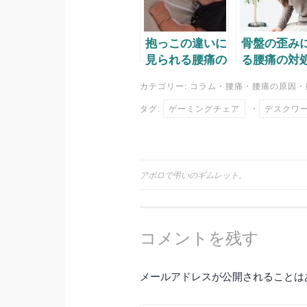
抱っこの違いに
骨盤の歪み
見られる腰痛の
る腰痛の対
男女差。
カテゴリー:
コラム
・
腰痛
・
腰痛の原因
・
タグ:
ゲーミングチェア
・
デスクワ
投
アポロで弔いのギムレット。
稿
コメントを残す
ナ
ビ
メールアドレスが公開されることは
ゲ