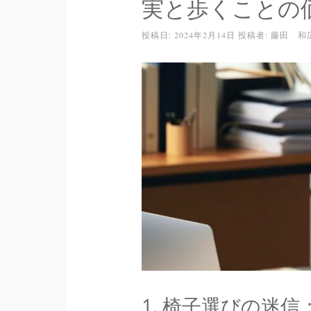
実と歩くことの
投稿日:
2024年2月14日
投稿者:
藤田 和
1. 椅子選びの迷