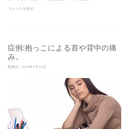
ok
r
a
コメントを残す
症例:抱っこによる首や背中の痛
み。
投稿日:
2018年5月18日