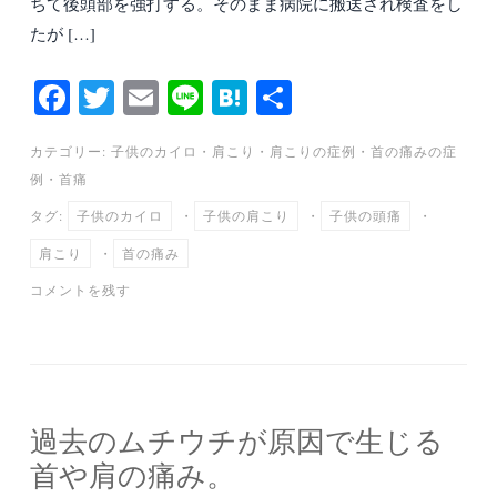
ちて後頭部を強打する。そのまま病院に搬送され検査をし
たが […]
Fa
T
E
Li
H
共
ce
wi
m
ne
at
有
カテゴリー:
子供のカイロ
・
肩こり
・
肩こりの症例
・
首の痛みの症
bo
tte
ail
en
例
・
首痛
ok
r
a
タグ:
子供のカイロ
・
子供の肩こり
・
子供の頭痛
・
肩こり
・
首の痛み
コメントを残す
過去のムチウチが原因で生じる
首や肩の痛み。