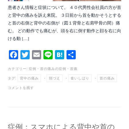
患者さん情報と症状について。 ４０代男性会社員の方が首
と背中の痛みを訴え来院。 ３日前から首を動かそうとする
と首の右側と背中の右側が（図１背骨と右肩甲骨の間）痛
む。 どの動作でも痛むが、頭を右に倒す動作と顔を右に向
ける動 […]
Fa
T
E
Li
H
共
ce
wi
m
ne
at
有
カテゴリー:
症例
・
首の痛みの症例
・
首痛
bo
tte
ail
en
タグ:
背中の痛み
・
頬づえ
・
食いしばり
・
首の痛み
ok
r
a
コメントを残す
症例：スマホによる背中や首の