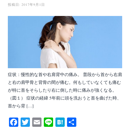
投稿日:
2017年9月1日
症状：慢性的な首や右肩背中の痛み。 普段から首から右肩
と右の肩甲骨と背骨の間が痛む。何もしていなくても痛む
が特に首をそらしたり右に倒した時に痛みが強くなる。
（図１） 症状の経緯 5年前に頭を洗おうと首を曲げた時、
首から背 […]
Fa
T
E
Li
H
共