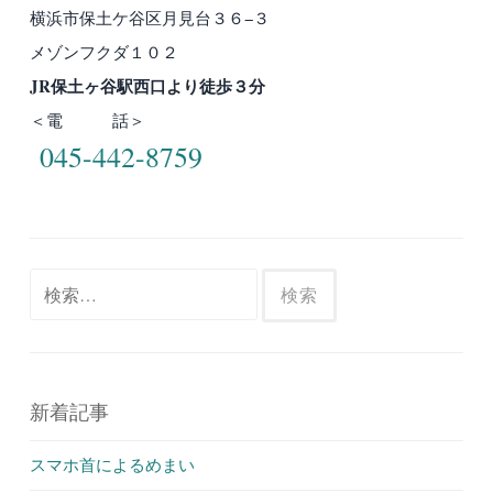
横浜市保土ケ谷区月見台３６−３
メゾンフクダ１０２
JR保土ヶ谷駅西口より徒歩３分
＜電 話＞
045-442-8759
検
索:
新着記事
スマホ首によるめまい