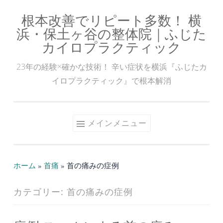
根本改善でリピート多数！ 横
コ
浜・保土ヶ谷の整体院｜ふじた
ン
カイロプラクティック
テ
ン
23年の経験×確かな技術！ 辛い症状を横浜『ふじたカ
ツ
イロプラクティック』で根本解消
へ
ス
キ
メインメニュー
ッ
プ
ホーム
»
首痛
»
首の痛みの症例
カテゴリー:
首の痛みの症例