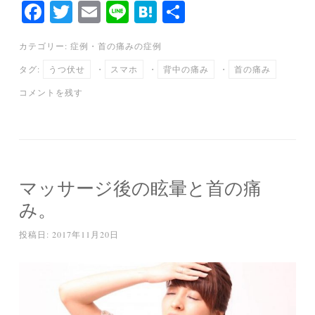
Fa
T
E
Li
H
共
ce
wi
m
ne
at
有
カテゴリー:
症例
・
首の痛みの症例
bo
tte
ail
en
タグ:
うつ伏せ
・
スマホ
・
背中の痛み
・
首の痛み
ok
r
a
コメントを残す
マッサージ後の眩暈と首の痛
み。
投稿日:
2017年11月20日