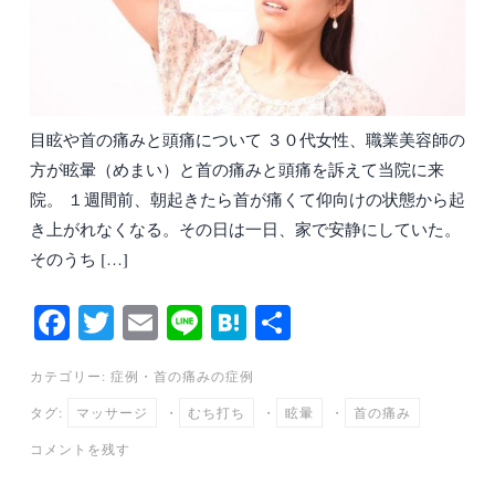
目眩や首の痛みと頭痛について ３０代女性、職業美容師の
方が眩暈（めまい）と首の痛みと頭痛を訴えて当院に来
院。 １週間前、朝起きたら首が痛くて仰向けの状態から起
き上がれなくなる。その日は一日、家で安静にしていた。
そのうち […]
Fa
T
E
Li
H
共
ce
wi
m
ne
at
有
カテゴリー:
症例
・
首の痛みの症例
bo
tte
ail
en
タグ:
マッサージ
・
むち打ち
・
眩暈
・
首の痛み
ok
r
a
コメントを残す