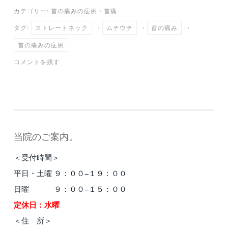
ce
wi
m
ne
at
有
カテゴリー:
首の痛みの症例
・
首痛
bo
tte
ail
en
タグ:
ストレートネック
・
ムチウチ
・
首の痛み
・
ok
r
a
首の痛みの症例
コメントを残す
当院のご案内。
＜受付時間＞
平日・土曜 ９：００−１９：００
日曜 ９：００−１５：００
定休日：水曜
＜住 所＞