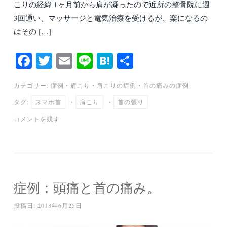
こりの経緯 1ヶ月前から肩が凝ったので近所の整骨院に週
3回通い、マッサージと電気治療を受けるが、楽になるの
はその […]
Fa
T
E
Li
H
共
ce
wi
m
ne
at
有
カテゴリー:
症例
・
肩こり
・
肩こりの症例
・
首の痛みの症例
bo
tte
ail
en
タグ:
スマホ首
・
肩こり
・
首の張り
ok
r
a
コメントを残す
症例：頭痛と首の痛み。
投稿日:
2018年6月25日