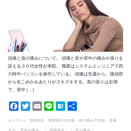
頭痛と首の痛みについて。 頭痛と首や背中の痛みや張りを
訴える３０代女性が来院。 職業はシステムエンジニアで四
六時中パソコンを操作している。 頭痛は先週から、後頭部
から右こめかみあたりがズキズキする。首の張りは右側
で、背中 […]
Fa
T
E
Li
H
共
ce
wi
m
ne
at
有
カテゴリー:
顎関節症
・
顎関節症の症例
・
首の痛みの症例
・
首痛
bo
tte
ail
en
タグ:
背中の痛み
・
顎関節症
・
首の痛み