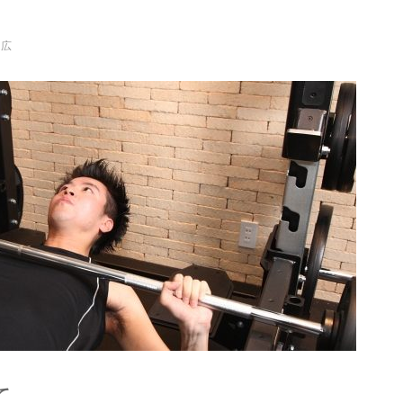
和広
て。