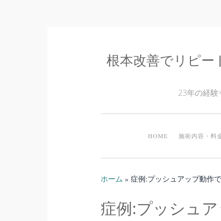
根本改善でリピー
コ
ン
テ
23年の経
ン
ツ
へ
HOME
施術内容・料
ス
キ
ッ
ホーム
»
症例:プッシュアップ動作
プ
症例:プッシュ