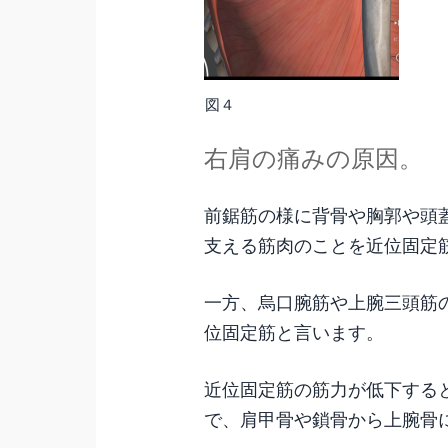
図４
右肩の痛みの原因。
前鋸筋の様に背骨や胸郭や頭
支える筋肉のことを近位固定
一方、烏口腕筋や上腕三頭筋
位固定筋と言います。
近位固定筋の筋力が低下する
で、肩甲骨や鎖骨から上腕骨