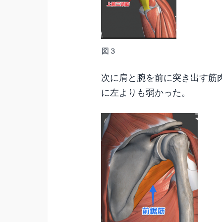
図３
次に肩と腕を前に突き出す筋
に左よりも弱かった。