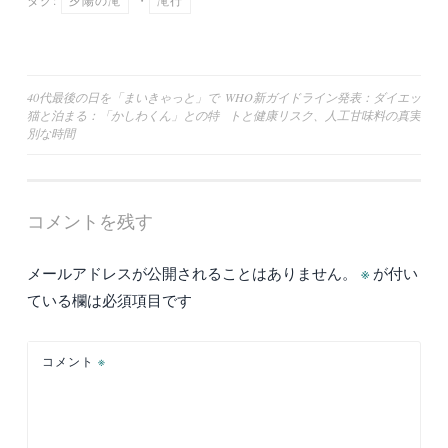
タグ:
夕陽の滝
・
滝行
投
40代最後の日を「まいきゃっと」で
WHO新ガイドライン発表：ダイエッ
猫と泊まる：「かしわくん」との特
トと健康リスク、人工甘味料の真実
稿
別な時間
ナ
ビ
ゲ
コメントを残す
ー
メールアドレスが公開されることはありません。
※
が付い
シ
ている欄は必須項目です
ョ
ン
コメント
※