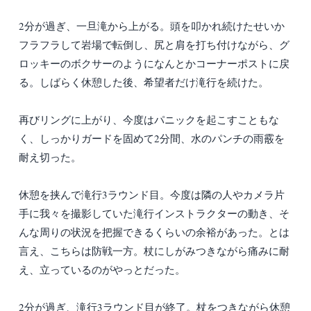
2分が過ぎ、一旦滝から上がる。頭を叩かれ続けたせいか
フラフラして岩場で転倒し、尻と肩を打ち付けながら、グ
ロッキーのボクサーのようになんとかコーナーポストに戻
る。しばらく休憩した後、希望者だけ滝行を続けた。
再びリングに上がり、今度はパニックを起こすこともな
く、しっかりガードを固めて2分間、水のパンチの雨霰を
耐え切った。
休憩を挟んで滝行3ラウンド目。今度は隣の人やカメラ片
手に我々を撮影していた滝行インストラクターの動き、そ
んな周りの状況を把握できるくらいの余裕があった。とは
言え、こちらは防戦一方。杖にしがみつきながら痛みに耐
え、立っているのがやっとだった。
2分が過ぎ、滝行3ラウンド目が終了。杖をつきながら休憩