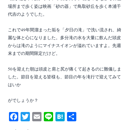
場所まで歩く姿は映画「砂の器」で鳥取砂丘を歩く本浦千
代吉のようでした。
これで49年間溜まった垢を「夕日の滝」で洗い流され、綺
麗な体と心になりました。多分滝の水を大量に飲んだ頭皮
からは滝のようにマイナスイオンが溢れていますよ。先週
末までの期間限定だけど。
50を迎えた朝は頭皮と肩と尻が痛くて起きるのに難儀しま
した。節目を迎える皆様も、節目の年を滝行で迎えてみて
はいか
がでしょうか？
Fa
T
E
Li
H
共
ce
wi
m
ne
at
有