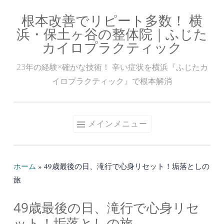
根本改善でリピート多数！ 横
コ
浜・保土ヶ谷の整体院｜ふじた
ン
カイロプラクティック
テ
ン
23年の経験×確かな技術！ 辛い症状を横浜『ふじたカ
ツ
イロプラクティック』で根本解消
へ
ス
キ
メインメニュー
ッ
プ
ホーム
»
49歳最後の日、滝行で心身リセット！垢落としの
旅
49歳最後の日、滝行で心身リセ
ット！垢落としの旅