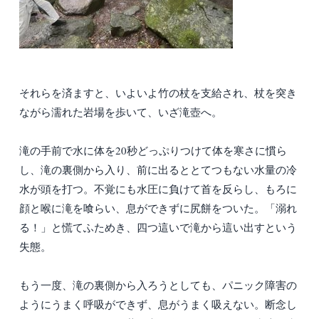
それらを済ますと、いよいよ竹の杖を支給され、杖を突き
ながら濡れた岩場を歩いて、いざ滝壺へ。
滝の手前で水に体を20秒どっぷりつけて体を寒さに慣ら
し、滝の裏側から入り、前に出るととてつもない水量の冷
水が頭を打つ。不覚にも水圧に負けて首を反らし、もろに
顔と喉に滝を喰らい、息ができずに尻餅をついた。「溺れ
る！」と慌てふためき、四つ這いで滝から這い出すという
失態。
もう一度、滝の裏側から入ろうとしても、パニック障害の
ようにうまく呼吸ができず、息がうまく吸えない。断念し