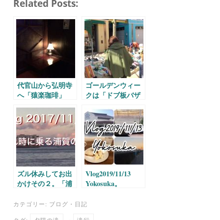
Related Posts:
bo
tte
ail
en
ok
r
a
代官山から弘明寺
ゴールデンウィー
へ「猿楽珈琲」
クは「ドブ板バザ
ール」
ズル休みしてお出
Vlog2019/11/13
かけその２。「浦
Yokosuka。
賀の渡し」
カテゴリー:
ブログ
・
日記