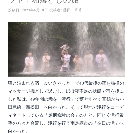
投稿日:
2023年6月18日
投稿者:
藤田 和広
猫と泊まれる宿「まいきゃっと」で40代最後の夜を猫様の
マッサージ機として過ごし、ほぼ寝不足の状態で宿を後に
した私は、49年間の垢を「滝行」で落とすべく真鶴から小
田急線「新松田」へ向かった。そして現地で滝行をコーデ
ィネートしている「足柄修験の会」の方と、同じく滝行希
望の方々と合流し、滝行を行う南足柄市の「夕日の滝」へ
向かった。