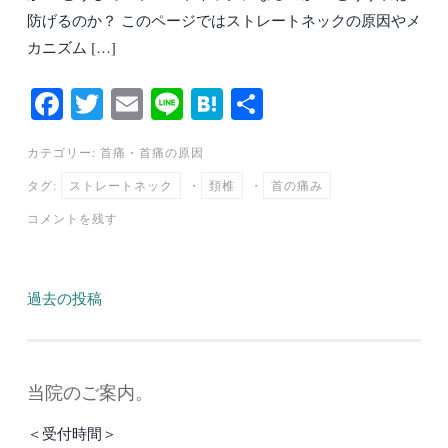
防げるのか？ このページではストレートネックの原因やメ
カニズム […]
Fa
T
E
Li
H
共
ce
wi
m
ne
at
有
カテゴリー:
首痛
・
首痛の原因
bo
tte
ail
en
タグ:
ストレートネック
・
頚椎
・
首の痛み
ok
r
a
コメントを残す
投
過去の投稿
稿
ナ
当院のご案内。
ビ
＜受付時間＞
ゲ