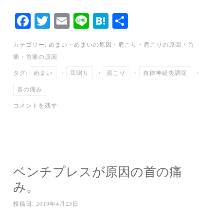
Fa
T
E
Li
H
共
ce
wi
m
ne
at
有
カテゴリー:
めまい
・
めまいの原因
・
肩こり
・
肩こりの原因
・
首
bo
tte
ail
en
痛
・
首痛の原因
ok
r
a
タグ:
めまい
・
耳鳴り
・
肩こり
・
自律神経失調症
・
首の痛み
コメントを残す
ベンチプレスが原因の首の痛
み。
投稿日:
2019年4月25日