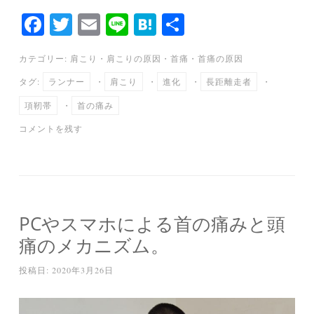
Fa
T
E
Li
H
共
ce
wi
m
ne
at
有
カテゴリー:
肩こり
・
肩こりの原因
・
首痛
・
首痛の原因
bo
tte
ail
en
タグ:
ランナー
・
肩こり
・
進化
・
長距離走者
・
ok
r
a
項靭帯
・
首の痛み
コメントを残す
PCやスマホによる首の痛みと頭
痛のメカニズム。
投稿日:
2020年3月26日