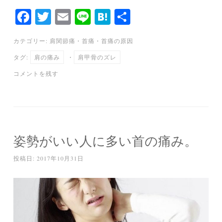
Fa
T
E
Li
H
共
ce
wi
m
ne
at
有
カテゴリー:
肩関節痛
・
首痛
・
首痛の原因
bo
tte
ail
en
タグ:
肩の痛み
・
肩甲骨のズレ
ok
r
a
コメントを残す
姿勢がいい人に多い首の痛み。
投稿日:
2017年10月31日