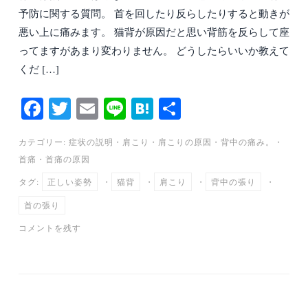
予防に関する質問。 首を回したり反らしたりすると動きが
悪い上に痛みます。 猫背が原因だと思い背筋を反らして座
ってますがあまり変わりません。 どうしたらいいか教えて
くだ […]
Fa
T
E
Li
H
共
ce
wi
m
ne
at
有
カテゴリー:
症状の説明
・
肩こり
・
肩こりの原因
・
背中の痛み。
・
bo
tte
ail
en
首痛
・
首痛の原因
ok
r
a
タグ:
正しい姿勢
・
猫背
・
肩こり
・
背中の張り
・
首の張り
コメントを残す