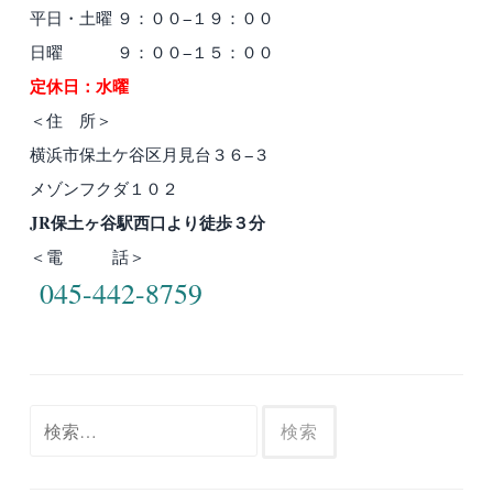
平日・土曜 ９：００−１９：００
ー
日曜 ９：００−１５：００
シ
定休日：水曜
ョ
＜住 所＞
ン
横浜市保土ケ谷区月見台３６−３
メゾンフクダ１０２
JR保土ヶ谷駅西口より徒歩３分
＜電 話＞
045-442-8759
検
索: