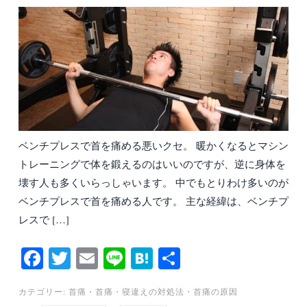
ベンチプレスで首を痛める悪いクセ。 暖かくなるとマシン
トレーニングで体を鍛えるのはいいのですが、逆に身体を
壊す人も多くいらっしゃいます。 中でもとりわけ多いのが
ベンチプレスで首を痛める人です。 主な経緯は、ベンチプ
レスで […]
Fa
T
E
Li
H
共
ce
wi
m
ne
at
有
カテゴリー:
首痛
・
首痛・寝違えの対処法
・
首痛の原因
bo
tte
ail
en