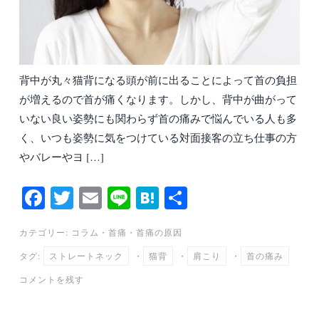
背中が丸々猫背になる頭が前に出ることによって首の負担
が増えるので首が痛くなります。しかし、背中が曲がって
いない良い姿勢にも関わらず首の痛みで悩んでいる人も多
く、いつも姿勢に気をつけている対面接客の立ち仕事の方
やバレーやヨ […]
Fa
T
E
Li
H
共
ce
wi
m
ne
at
有
カテゴリー:
コラム
・
首痛
・
首痛の原因
bo
tte
ail
en
タグ:
ストレートネック
・
猫背
・
肩こり
・
首の痛み
ok
r
a
コメントを残す