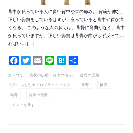
背中が反っている人に多い背中や首の痛み。 背筋が伸び、
正しい姿勢をしているはずが、座っていると背中や首が痛
くなる。 このような人の多くは、背骨に弯曲がなく、背中
が反っていますが、正しい姿勢は背骨が曲がらず反ってい
ればいい […]
Fa
T
E
Li
H
共
ce
wi
m
ne
at
有
カテゴリー:
症状の説明
・
背中の痛み。
・
首痛の原因
bo
tte
ail
en
タグ:
ふじたカイロプラクティック
・
前弯
・
後弯
・
ok
r
a
猫背
・
背骨の弯曲
コメントを残す