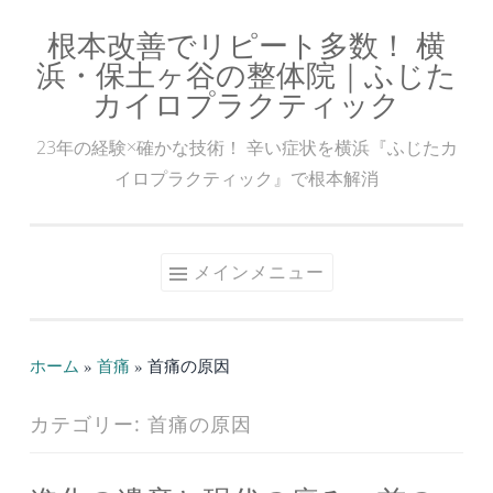
根本改善でリピート多数！ 横
コ
浜・保土ヶ谷の整体院｜ふじた
ン
カイロプラクティック
テ
ン
23年の経験×確かな技術！ 辛い症状を横浜『ふじたカ
ツ
イロプラクティック』で根本解消
へ
ス
キ
メインメニュー
ッ
プ
ホーム
»
首痛
»
首痛の原因
カテゴリー:
首痛の原因