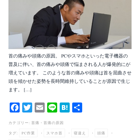
首の痛みや頭痛の原因。 PCやスマホといった電子機器の
普及に伴い、首の痛みや頭痛で悩まされる人が爆発的にが
増えています。 このような首の痛みや頭痛は首を屈曲させ
頭を傾かせた姿勢を長時間維持していることが原因で生じ
ます。 […]
Fa
T
E
Li
H
共
ce
wi
m
ne
at
有
カテゴリー:
首痛
・
首痛の原因
bo
tte
ail
en
タグ:
PC作業
・
スマホ首
・
寝違え
・
頭痛
・
ok
r
a