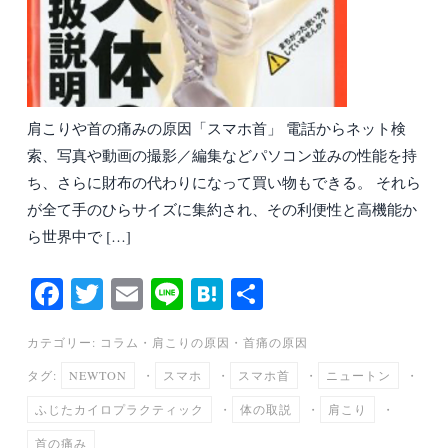
肩こりや首の痛みの原因「スマホ首」 電話からネット検
索、写真や動画の撮影／編集などパソコン並みの性能を持
ち、さらに財布の代わりになって買い物もできる。 それら
が全て手のひらサイズに集約され、その利便性と高機能か
ら世界中で […]
Fa
T
E
Li
H
共
ce
wi
m
ne
at
有
カテゴリー:
コラム
・
肩こりの原因
・
首痛の原因
bo
tte
ail
en
タグ:
NEWTON
・
スマホ
・
スマホ首
・
ニュートン
・
ok
r
a
ふじたカイロプラクティック
・
体の取説
・
肩こり
・
首の痛み