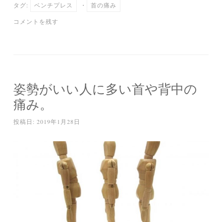
タグ:
ベンチプレス
・
首の痛み
ok
r
a
コメントを残す
姿勢がいい人に多い首や背中の
痛み。
投稿日:
2019年1月28日